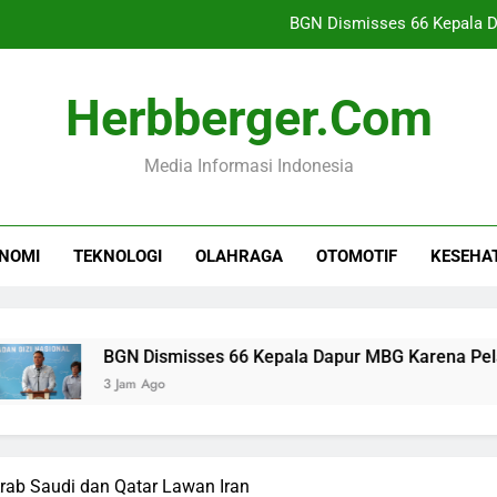
BGN Dismisses 66 Kepala D
Rekomendasi Air Pu
Herbberger.com
Farhan Pertahankan Ha
Media Informasi Indonesia
Standar Ketat dan Pembinaan T
BGN Dismisses 66 Kepala D
NOMI
TEKNOLOGI
OLAHRAGA
OTOMOTIF
KESEHA
Rekomendasi Air Pu
Farhan Pertahankan Ha
BGN Dismisses 66 Kepala Dapur MBG Karena Pelanggaran Di
3 Jam Ago
rab Saudi dan Qatar Lawan Iran