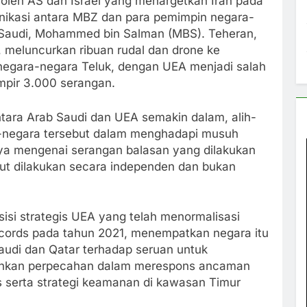
er oleh AS dan Israel yang menargetkan Iran pada
nikasi antara MBZ dan para pemimpin negara-
 Saudi, Mohammed bin Salman (MBS). Teheran,
 meluncurkan ribuan rudal dan drone ke
 negara-negara Teluk, dengan UEA menjadi salah
mpir 3.000 serangan.
tara Arab Saudi dan UEA semakin dalam, alih-
a-negara tersebut dalam menghadapi musuh
ya mengenai serangan balasan yang dilakukan
but dilakukan secara independen dan bukan
isi strategis UEA yang telah menormalisasi
cords pada tahun 2021, menempatkan negara itu
audi dan Qatar terhadap seruan untuk
minkan perpecahan dalam merespons ancaman
s serta strategi keamanan di kawasan Timur