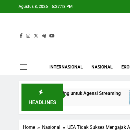
Skip
Agustus 8, 2026
6:27:19 PM
to
content
INTERNASIONAL
NASIONAL
EKO
inaan Talenta Penting untuk Agensi Streaming
HEADLINES
Home
Nasional
UEA Tidak Sukses Mengajak A