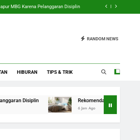
apur MBG Karena Pelanggaran Disiplin
rifier Hemat Energi untuk Kamar Tidur
k Pendidikan untuk 900 Siswa SDN 026
RANDOM NEWS
alenta Penting untuk Agensi Streaming
apur MBG Karena Pelanggaran Disiplin
TAN
HIBURAN
TIPS & TRIK
rifier Hemat Energi untuk Kamar Tidur
k Pendidikan untuk 900 Siswa SDN 026
siplin
Rekomendasi Air Purifier Hemat Energ
6 Jam Ago