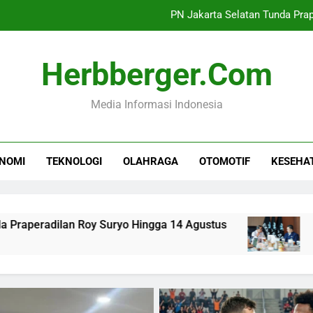
Sinergi Kemenekraf dan AB
Mutasi 22 Pati dan 
Herbberger.com
Industri TPT Tumbuh
Media Informasi Indonesia
PN Jakarta Selatan Tunda Pra
Sinergi Kemenekraf dan AB
NOMI
TEKNOLOGI
OLAHRAGA
OTOMOTIF
KESEHA
Mutasi 22 Pati dan 
y Suryo Hingga 14 Agustus
Sinergi Kemenekr
7 Jam Ago