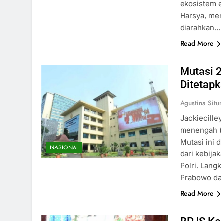
ekosistem e
Harsya, me
diarahkan…
Read More
Mutasi 
Ditetap
Agustina Sit
Jackiecille
menengah (p
Mutasi ini 
NASIONAL
dari kebija
Polri. Langk
Prabowo da
Read More