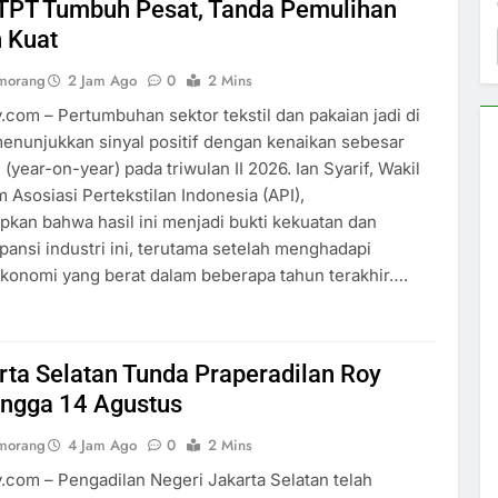
i TPT Tumbuh Pesat, Tanda Pemulihan
 Kuat
umorang
2 Jam Ago
0
2 Mins
y.com – Pertumbuhan sektor tekstil dan pakaian jadi di
enunjukkan sinyal positif dengan kenaikan sebesar
(year-on-year) pada triwulan II 2026. Ian Syarif, Wakil
Asosiasi Pertekstilan Indonesia (API),
an bahwa hasil ini menjadi bukti kekuatan dan
pansi industri ini, terutama setelah menghadapi
konomi yang berat dalam beberapa tahun terakhir….
ta Selatan Tunda Praperadilan Roy
ingga 14 Agustus
umorang
4 Jam Ago
0
2 Mins
y.com – Pengadilan Negeri Jakarta Selatan telah