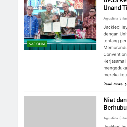
BPJS Ke
Unand Ti
Agustina Sit
Jackiecille
dengan Univ
tentang pe
NASIONAL
Memorandum
Convention 
Kerjasama 
mengedukas
mereka keta
Read More
Niat dan
Berhubu
Agustina Sit
Jackiecille