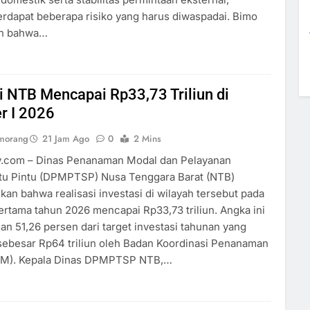
rdapat beberapa risiko yang harus diwaspadai. Bimo
an bahwa…
i NTB Mencapai Rp33,73 Triliun di
r I 2026
umorang
21 Jam Ago
0
2 Mins
ey.com – Dinas Penanaman Modal dan Pelayanan
tu Pintu (DPMPTSP) Nusa Tenggara Barat (NTB)
 bahwa realisasi investasi di wilayah tersebut pada
rtama tahun 2026 mencapai Rp33,73 triliun. Angka ini
an 51,26 persen dari target investasi tahunan yang
sebesar Rp64 triliun oleh Badan Koordinasi Penanaman
M). Kepala Dinas DPMPTSP NTB,…