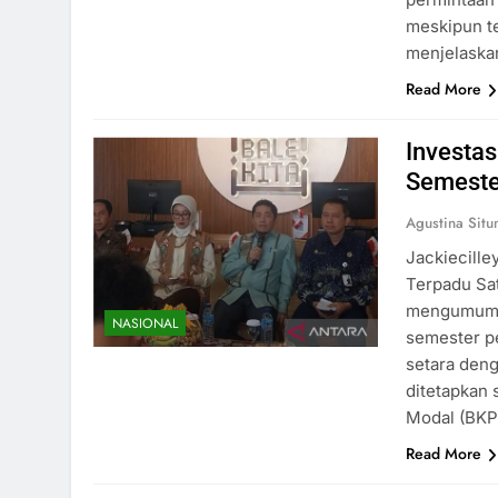
meskipun te
menjelask
Read More
Investas
Semeste
Agustina Sit
Jackiecill
Terpadu Sa
mengumumkan
NASIONAL
semester pe
setara deng
ditetapkan 
Modal (BKP
Read More