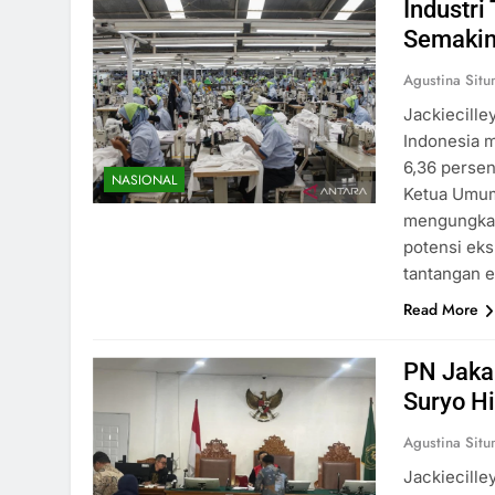
Industr
Semakin
Agustina Sit
Jackiecille
Indonesia m
6,36 persen 
NASIONAL
Ketua Umum 
mengungkapk
potensi eks
tantangan e
Read More
PN Jakar
Suryo H
Agustina Sit
Jackiecille