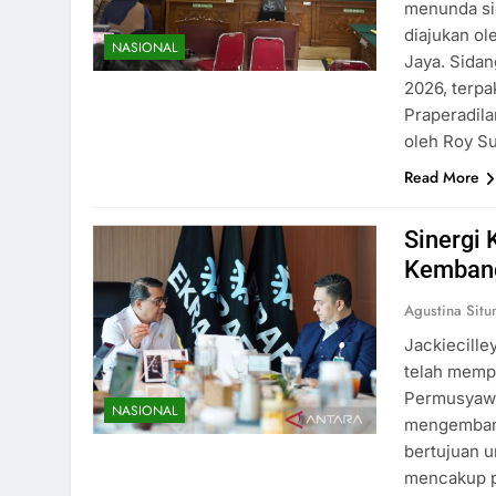
menunda si
diajukan ol
NASIONAL
Jaya. Sidan
2026, terpa
Praperadila
oleh Roy Su
Read More
Sinergi
Kembang
Agustina Sit
Jackiecille
telah memp
Permusyawa
NASIONAL
mengembangk
bertujuan 
mencakup p