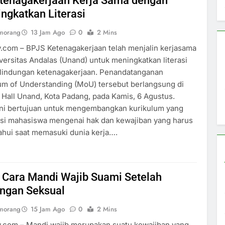
tenagakerjaan Kerja Sama dengan
ngkatkan Literasi
umorang
13 Jam Ago
0
2 Mins
y.com – BPJS Ketenagakerjaan telah menjalin kerjasama
ersitas Andalas (Unand) untuk meningkatkan literasi
rlindungan ketenagakerjaan. Penandatanganan
 of Understanding (MoU) tersebut berlangsung di
Hall Unand, Kota Padang, pada Kamis, 6 Agustus.
ini bertujuan untuk mengembangkan kurikulum yang
i mahasiswa mengenai hak dan kewajiban yang harus
hui saat memasuki dunia kerja….
 Cara Mandi Wajib Suami Setelah
ngan Seksual
umorang
15 Jam Ago
0
2 Mins
y.com – Mandi wajib merupakan suatu kewajiban yang