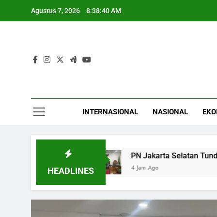
Skip
Agustus 7, 2026
8:38:41 AM
to
content
INTERNASIONAL
NASIONAL
EKO
at
PN Jakarta Selatan Tunda Praperadilan Ro
4 Jam Ago
HEADLINES