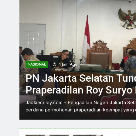
7 Jam Ago
NASIONAL
Sinergi Kemenekraf dan
ABPEDNAS untuk Kemb
Ekraf Desa
Jackiecilley.com – Kementerian Ekonomi Kreatif 
idang
memperkuat sinergi dengan Asosiasi Badan Perm
Nasional…