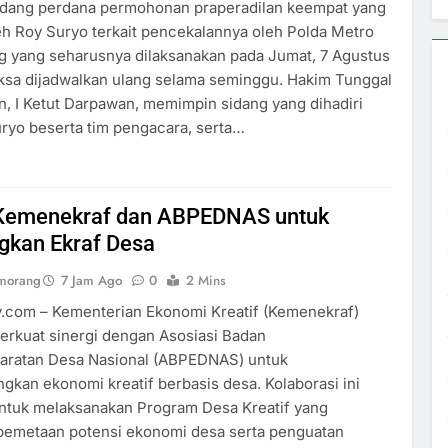
dang perdana permohonan praperadilan keempat yang
eh Roy Suryo terkait pencekalannya oleh Polda Metro
g yang seharusnya dilaksanakan pada Jumat, 7 Agustus
ksa dijadwalkan ulang selama seminggu. Hakim Tunggal
n, I Ketut Darpawan, memimpin sidang yang dihadiri
ryo beserta tim pengacara, serta…
 Kemenekraf dan ABPEDNAS untuk
kan Ekraf Desa
umorang
7 Jam Ago
0
2 Mins
y.com – Kementerian Ekonomi Kreatif (Kemenekraf)
erkuat sinergi dengan Asosiasi Badan
ratan Desa Nasional (ABPEDNAS) untuk
an ekonomi kreatif berbasis desa. Kolaborasi ini
untuk melaksanakan Program Desa Kreatif yang
emetaan potensi ekonomi desa serta penguatan