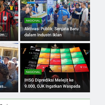
NASIONAL
Aktivasi Publik: Senjata Baru
Tim
dalam Industri Iklan
NASION
i dan Pamen Polri
Ind
un Ditetapkan
Tan
NASIONAL
 22 perwira tinggi (pati) dan perwira menengah
Jackiec
IHSG Diprediksi Melejit ke
i dalam…
menunj
as
9.000, OJK Ingatkan Waspada