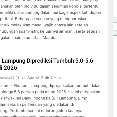
sanakan oleh individu dalam sejumlah kondisi tertentu.
 memiliki dasar penting dalam berbagai aspek kehidupan
spiritual. Beberapa keadaan yang mengharuskan
ntuk melakukan mandi wajib antara lain setelah
ubungan suami istri, keluarnya air mani, serta setelah
galami haid atau nifas. Mandi…
 Lampung Diprediksi Tumbuh 5,0-5,6
di 2026
umorang
18 Jam Ago
0
2 Mins
ey.com – Ekonomi Lampung diproyeksikan tumbuh dalam
 hingga 5,6 persen pada tahun 2026. Hal ini ditegaskan
 Perwakilan Bank Indonesia (BI) Lampung, Bimo
alam sebuah pertemuan yang diadakan di
ung. Pertumbuhan ini didorong oleh kuatnya
domestik serta stabilitas permintaan eksternal,