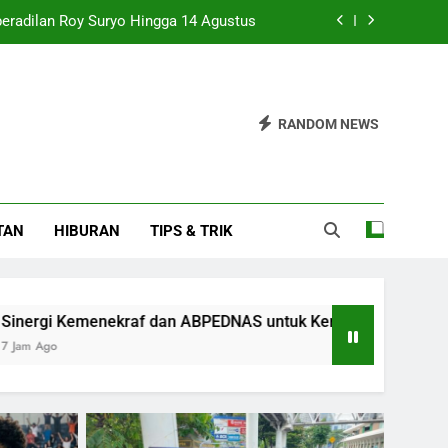
PEDNAS untuk Kembangkan Ekraf Desa
Pamen Polri Menuju Pensiun Ditetapkan
 Pesat, Tanda Pemulihan Semakin Kuat
RANDOM NEWS
peradilan Roy Suryo Hingga 14 Agustus
PEDNAS untuk Kembangkan Ekraf Desa
TAN
HIBURAN
TIPS & TRIK
Pamen Polri Menuju Pensiun Ditetapkan
af dan ABPEDNAS untuk Kembangkan Ekraf Desa