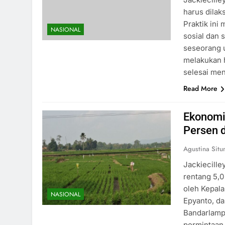
harus dilak
Praktik ini
NASIONAL
sosial dan 
seseorang u
melakukan h
selesai men
Read More
Ekonomi
Persen 
Agustina Sit
Jackiecill
rentang 5,0
oleh Kepala
NASIONAL
Epyanto, d
Bandarlamp
permintaan 