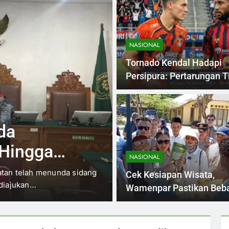
NASIONAL
Tornado Kendal Hadapi
Persipura: Pertarungan 
Papan Atas
10 Jam Ago
NASIONAL
Mutasi 22 Pat
angkan
Menuju Pensi
NASIONAL
(Kemenekraf) telah
usyawaratan Desa
Jackiecilley.com – Sebanyak
Cek Kesiapan Wisata,
(pamen) Polri telah dimutas
Wamenpar Pastikan Beb
Pungli di Anyer