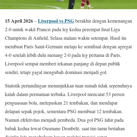
15 April 2026
Liverpool vs PSG
–
berakhir dengan kemenangan
2-0 untuk wakil Prancis pada leg kedua perempat final Liga
Champions di Anfield, Selasa malam waktu setempat. Hasil itu
membuat Paris Saint-Germain melaju ke semifinal dengan agregat
4-0 setelah lebih dulu menang 2-0 pada leg pertama di Paris.
Liverpool sempat memberi tekanan panjang di depan publik
sendiri, tetapi gagal mengubah dominasi menjadi gol.
Statistik pertandingan menunjukkan tuan rumah tidak sepenuhnya
kalah dalam permainan terbuka. Liverpool mencatat 53 persen
penguasaan bola, melepaskan 21 tembakan, dan mendapat
delapan sepak pojok, sementara PSG membuat 12 tembakan.
Namun efektivitas menjadi pembeda. Dua gol PSG lahir pada
babak kedua lewat Ousmane Dembélé, saat tim tamu bertahan
disiplin lalu menghukum lawan melalui transisi cepat.