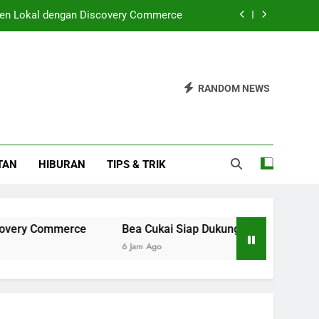
en Lokal dengan Discovery Commerce
Pelaksanaan GIIAS 2026 dengan Lancar
 untuk Koruptor Sudah Diatur dalam UU
RANDOM NEWS
pai Rp33,73 Triliun di Semester I 2026
en Lokal dengan Discovery Commerce
TAN
HIBURAN
TIPS & TRIK
Pelaksanaan GIIAS 2026 dengan Lancar
 untuk Koruptor Sudah Diatur dalam UU
mmerce
Bea Cukai Siap Dukung Pelaksanaan GIIAS 2026
6 Jam Ago