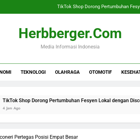
TikTok Shop Dorong Pertumbuhan Fesy
Bea Cukai Siap Dukung 
Herbberger.com
Yusril: Hukuman Mati
Media Informasi Indonesia
Investasi NTB Menca
TikTok Shop Dorong Pertumbuhan Fesy
NOMI
TEKNOLOGI
OLAHRAGA
OTOMOTIF
KESEHA
Bea Cukai Siap Dukung 
Yusril: Hukuman Mati
hop Dorong Pertumbuhan Fesyen Lokal dengan Discovery Co
coneri Pertegas Posisi Empat Besar