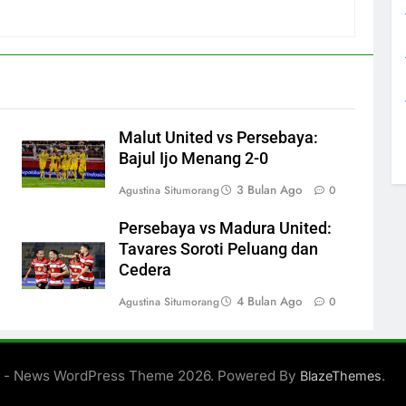
Malut United vs Persebaya:
Bajul Ijo Menang 2-0
3 Bulan Ago
Agustina Situmorang
0
Persebaya vs Madura United:
Tavares Soroti Peluang dan
Cedera
4 Bulan Ago
Agustina Situmorang
0
 - News WordPress Theme 2026. Powered By
.
BlazeThemes