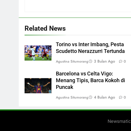
Related News
Torino vs Inter Imbang, Pesta
Scudetto Nerazzurri Tertunda
3 Bulan Ago
Agustina Situmorang
0
Barcelona vs Celta Vigo:
Menang Tipis, Barca Kokoh di
Puncak
4 Bulan Ago
Agustina Situmorang
0
Newsmatic