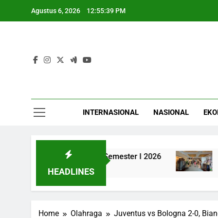
Skip
Agustus 6, 2026
12:55:40 PM
to
content
INTERNASIONAL
NASIONAL
EKO
Rp33,73 Triliun di Semester I 2026
TikTok S
4 Jam Ago
HEADLINES
Home
Olahraga
Juventus vs Bologna 2-0, Bian