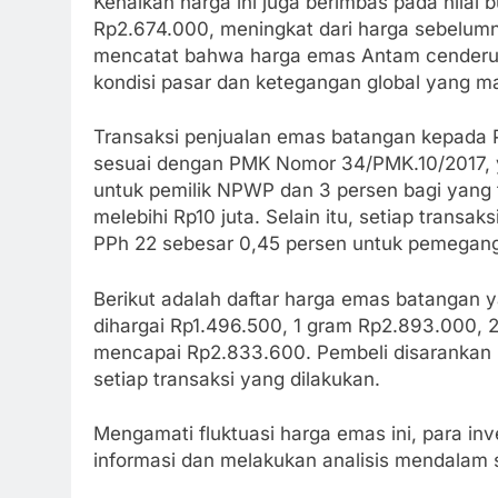
Kenaikan harga ini juga berimbas pada nila
Rp2.674.000, meningkat dari harga sebelum
mencatat bahwa harga emas Antam cenderun
kondisi pasar dan ketegangan global yang m
Transaksi penjualan emas batangan kepada 
sesuai dengan PMK Nomor 34/PMK.10/2017, y
untuk pemilik NPWP dan 3 persen bagi yang t
melebihi Rp10 juta. Selain itu, setiap trans
PPh 22 sebesar 0,45 persen untuk pemega
Berikut adalah daftar harga emas batangan y
dihargai Rp1.496.500, 1 gram Rp2.893.000, 
mencapai Rp2.833.600. Pembeli disarankan
setiap transaksi yang dilakukan.
Mengamati fluktuasi harga emas ini, para in
informasi dan melakukan analisis mendalam 