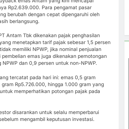
i buyback emas Antam yang kini mencapai
nya Rp2.639.000. Para pengamat pasar
g berubah dengan cepat dipengaruhi oleh
asih berlangsung.
PT Antam Tbk dikenakan pajak penghasilan
ang menetapkan tarif pajak sebesar 1,5 persen
idak memiliki NPWP, jika nominal penjualan
aksi pembelian emas juga dikenakan pemotongan
ng NPWP dan 0,9 persen untuk non-NPWP.
ang tercatat pada hari ini: emas 0,5 gram
2 gram Rp5.726.000, hingga 1.000 gram yang
 untuk memperhatikan potongan pajak pada
vestor disarankan untuk selalu memperbarui
sebelum mengambil keputusan investasi.