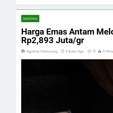
NASIONAL
Harga Emas Antam Melon
Rp2,893 Juta/gr
0
Agustina Situmorang
4 Bulan Ago
2 Mins