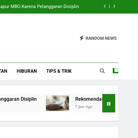
apur MBG Karena Pelanggaran Disiplin
rifier Hemat Energi untuk Kamar Tidur
k Pendidikan untuk 900 Siswa SDN 026
RANDOM NEWS
alenta Penting untuk Agensi Streaming
apur MBG Karena Pelanggaran Disiplin
TAN
HIBURAN
TIPS & TRIK
rifier Hemat Energi untuk Kamar Tidur
k Pendidikan untuk 900 Siswa SDN 026
siplin
Rekomendasi Air Purifier Hemat Energ
7 Jam Ago