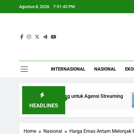
Skip
Agustus 8, 2026
7:51:43 PM
to
content
INTERNASIONAL
NASIONAL
EKO
inaan Talenta Penting untuk Agensi Streaming
HEADLINES
Home
Nasional
Harga Emas Antam Melonjak Pa