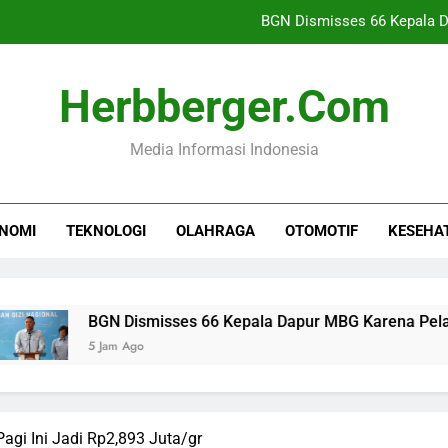
BGN Dismisses 66 Kepala D
Rekomendasi Air Pu
Herbberger.com
Farhan Pertahankan Ha
Media Informasi Indonesia
Standar Ketat dan Pembinaan T
BGN Dismisses 66 Kepala D
NOMI
TEKNOLOGI
OLAHRAGA
OTOMOTIF
KESEHA
Rekomendasi Air Pu
Farhan Pertahankan Ha
BGN Dismisses 66 Kepala Dapur MBG Karena Pelanggaran Di
5 Jam Ago
gi Ini Jadi Rp2,893 Juta/gr