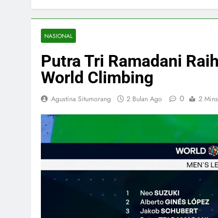
NASIONAL
Putra Tri Ramadani Raih
World Climbing
0
Agustina Situmorang
2 Bulan Ago
2 Mins