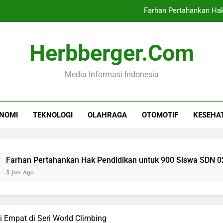
Farhan Pertahankan Ha
Industri TPT Tumbuh
Herbberger.com
PN Jakarta Selatan Tunda Pra
Media Informasi Indonesia
Rekomendasi Air Pu
Farhan Pertahankan Ha
NOMI
TEKNOLOGI
OLAHRAGA
OTOMOTIF
KESEHA
Industri TPT Tumbuh
PN Jakarta Selatan Tunda Pra
Pertahankan Hak Pendidikan untuk 900 Siswa SDN 026
i Empat di Seri World Climbing