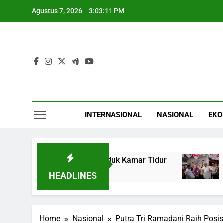
Skip
Agustus 7, 2026
3:03:12 PM
to
content
INTERNASIONAL
NASIONAL
EKO
fier Hemat Energi untuk Kamar Tidur
Farhan 
5 Jam Ago
HEADLINES
Home
Nasional
Putra Tri Ramadani Raih Posis