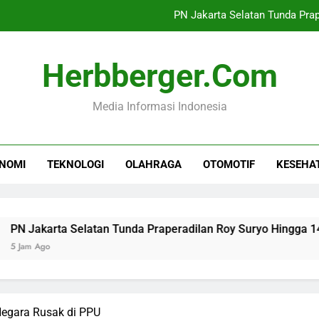
PN Jakarta Selatan Tunda Pra
Sinergi Kemenekraf dan AB
Herbberger.com
Mutasi 22 Pati dan 
Media Informasi Indonesia
Industri TPT Tumbuh
PN Jakarta Selatan Tunda Pra
NOMI
TEKNOLOGI
OLAHRAGA
OTOMOTIF
KESEHA
Sinergi Kemenekraf dan AB
Mutasi 22 Pati dan 
rta Selatan Tunda Praperadilan Roy Suryo Hingga 14 Agustus
Negara Rusak di PPU