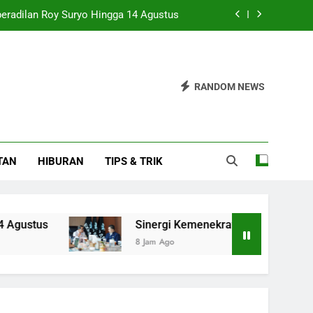
peradilan Roy Suryo Hingga 14 Agustus
PEDNAS untuk Kembangkan Ekraf Desa
Pamen Polri Menuju Pensiun Ditetapkan
RANDOM NEWS
 Pesat, Tanda Pemulihan Semakin Kuat
peradilan Roy Suryo Hingga 14 Agustus
TAN
HIBURAN
TIPS & TRIK
PEDNAS untuk Kembangkan Ekraf Desa
Pamen Polri Menuju Pensiun Ditetapkan
Sinergi Kemenekraf dan ABPEDNAS untuk K
8 Jam Ago