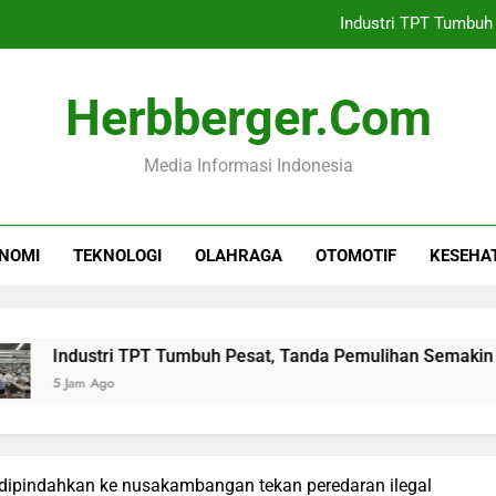
Industri TPT Tumbuh
PN Jakarta Selatan Tunda Pra
Herbberger.com
Sinergi Kemenekraf dan AB
Media Informasi Indonesia
Farhan Pertahankan Ha
Industri TPT Tumbuh
NOMI
TEKNOLOGI
OLAHRAGA
OTOMOTIF
KESEHA
PN Jakarta Selatan Tunda Pra
Sinergi Kemenekraf dan AB
ustri TPT Tumbuh Pesat, Tanda Pemulihan Semakin Kuat
m Ago
i dipindahkan ke nusakambangan tekan peredaran ilegal