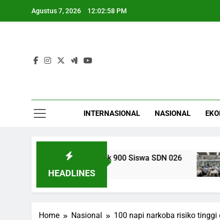
Skip
Agustus 7, 2026
12:02:59 PM
to
content
INTERNASIONAL
NASIONAL
EKO
Hak Pendidikan untuk 900 Siswa SDN 026
Ind
5 Ja
HEADLINES
Home
Nasional
100 napi narkoba risiko tingg