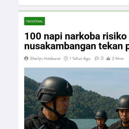
NASIONAL
100 napi narkoba risiko
nusakambangan tekan pe
0
Sherlyn Hutabarat
1 Tahun Ago
2 Mins