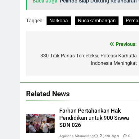
Baca Juga
Pelindo Siap Dukung Kelancaran
Tagged:
Narkoba
Nusakambangan
Pemas
Previous:
Navigasi
pos
330 Titik Panas Terdeteksi, Potensi Karhutla
Indonesia Meningkat
Related News
Farhan Pertahankan Hak
Pendidikan untuk 900 Siswa
SDN 026
2 Jam Ago
Agustina Situmorang
0