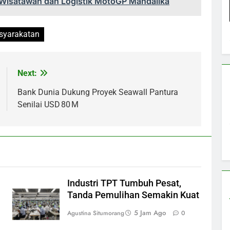
 Wisatawan dan Logistik MotoGP Mandalika
yarakatan
Next:
Bank Dunia Dukung Proyek Seawall Pantura
Senilai USD 80 M
Industri TPT Tumbuh Pesat,
Tanda Pemulihan Semakin Kuat
5 Jam Ago
Agustina Situmorang
0