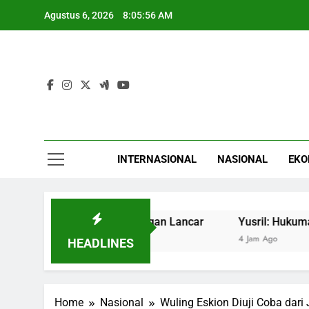
Skip
Agustus 6, 2026
8:05:57 AM
to
content
INTERNASIONAL
NASIONAL
EKO
aan GIIAS 2026 dengan Lancar
Yusril: Hukuman Mati un
4 Jam Ago
HEADLINES
Home
Nasional
Wuling Eskion Diuji Coba dari