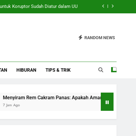
 untuk Koruptor Sudah Diatur dalam UU
anas: Apakah Aman untuk Dilakukan?
h dan Upaya Kembalikan Ruang Belajar
RANDOM NEWS
Pelaksanaan GIIAS 2026 dengan Lancar
 untuk Koruptor Sudah Diatur dalam UU
TAN
HIBURAN
TIPS & TRIK
anas: Apakah Aman untuk Dilakukan?
h dan Upaya Kembalikan Ruang Belajar
 Rem Cakram Panas: Apakah Aman untuk Dilakukan?