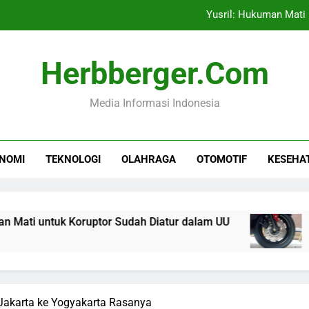
Yusril: Hukuman Mati
Menyiram Rem Cakram P
Herbberger.com
Pembatasan Gawai di Sekola
Media Informasi Indonesia
Bea Cukai Siap Dukung 
Yusril: Hukuman Mati
NOMI
TEKNOLOGI
OLAHRAGA
OTOMOTIF
KESEHA
Menyiram Rem Cakram P
Pembatasan Gawai di Sekola
tuk Koruptor Sudah Diatur dalam UU
Menyiram
7 Jam Ago
 Jakarta ke Yogyakarta Rasanya