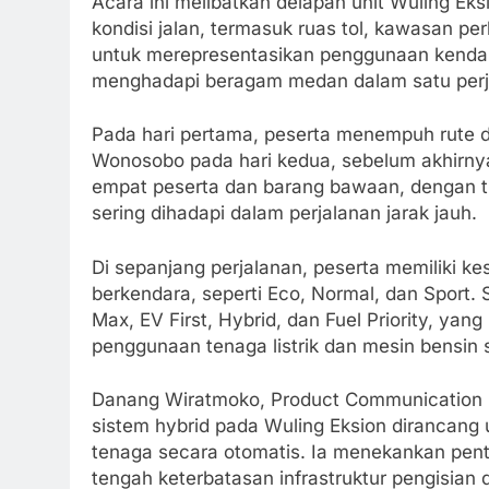
Acara ini melibatkan delapan unit Wuling Eks
kondisi jalan, termasuk ruas tol, kawasan pe
untuk merepresentasikan penggunaan kendara
menghadapi beragam medan dalam satu perj
Pada hari pertama, peserta menempuh rute da
Wonosobo pada hari kedua, sebelum akhirnya 
empat peserta dan barang bawaan, dengan t
sering dihadapi dalam perjalanan jarak jauh.
Di sepanjang perjalanan, peserta memiliki 
berkendara, seperti Eco, Normal, dan Sport. S
Max, EV First, Hybrid, dan Fuel Priority, 
penggunaan tenaga listrik dan mesin bensin 
Danang Wiratmoko, Product Communication 
sistem hybrid pada Wuling Eksion dirancan
tenaga secara otomatis. Ia menekankan penting
tengah keterbatasan infrastruktur pengisian 