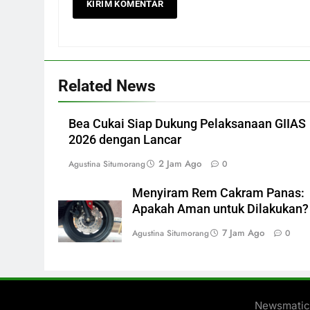
Related News
Bea Cukai Siap Dukung Pelaksanaan GIIAS
2026 dengan Lancar
2 Jam Ago
Agustina Situmorang
0
Menyiram Rem Cakram Panas:
Apakah Aman untuk Dilakukan?
7 Jam Ago
Agustina Situmorang
0
Newsmatic