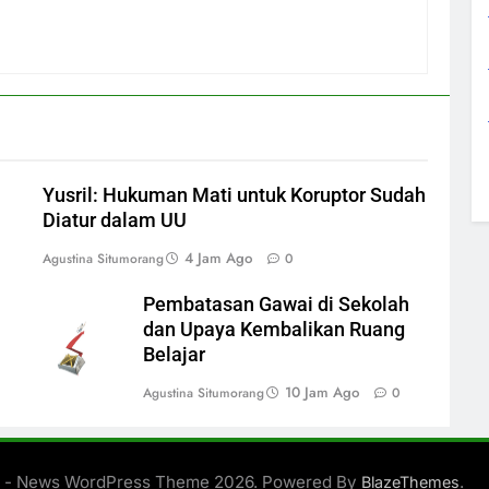
Yusril: Hukuman Mati untuk Koruptor Sudah
Diatur dalam UU
4 Jam Ago
Agustina Situmorang
0
Pembatasan Gawai di Sekolah
dan Upaya Kembalikan Ruang
Belajar
10 Jam Ago
Agustina Situmorang
0
 - News WordPress Theme 2026. Powered By
.
BlazeThemes