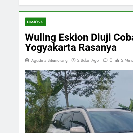
NASIONAL
Wuling Eskion Diuji Cob
Yogyakarta Rasanya
0
Agustina Situmorang
2 Bulan Ago
2 Mins