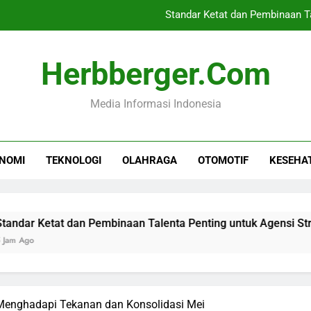
Standar Ketat dan Pembinaan T
BGN Dismisses 66 Kepala D
Herbberger.com
Rekomendasi Air Pu
Media Informasi Indonesia
Krisis Migran Ceu
Standar Ketat dan Pembinaan T
NOMI
TEKNOLOGI
OLAHRAGA
OTOMOTIF
KESEHA
BGN Dismisses 66 Kepala D
Rekomendasi Air Pu
tat dan Pembinaan Talenta Penting untuk Agensi Streaming
enghadapi Tekanan dan Konsolidasi Mei