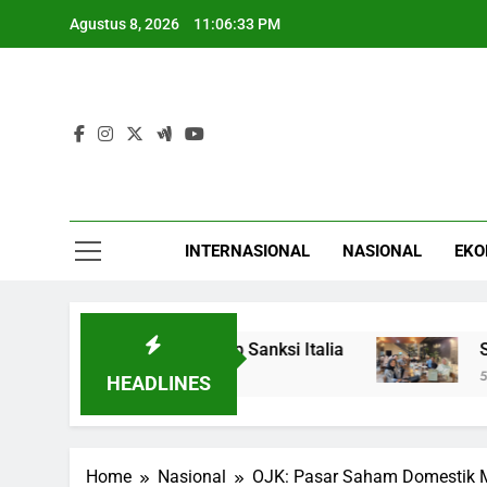
Skip
Agustus 8, 2026
11:06:34 PM
to
content
INTERNASIONAL
NASIONAL
EKO
manas, Spanyol Siap Sanksi Italia
Standar Ke
5 Jam Ago
HEADLINES
Home
Nasional
OJK: Pasar Saham Domestik M