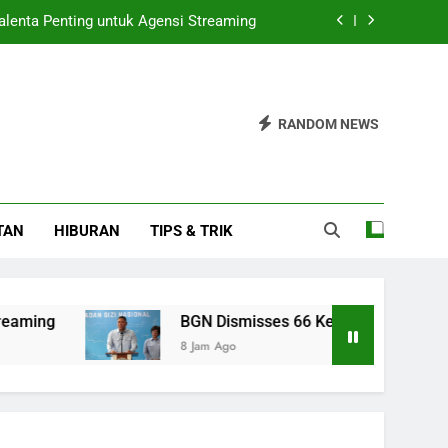
alenta Penting untuk Agensi Streaming
apur MBG Karena Pelanggaran Disiplin
rifier Hemat Energi untuk Kamar Tidur
RANDOM NEWS
ta Memanas, Spanyol Siap Sanksi Italia
alenta Penting untuk Agensi Streaming
TAN
HIBURAN
TIPS & TRIK
apur MBG Karena Pelanggaran Disiplin
rifier Hemat Energi untuk Kamar Tidur
BGN Dismisses 66 Kepala Dapur MBG Karena Pe
8 Jam Ago