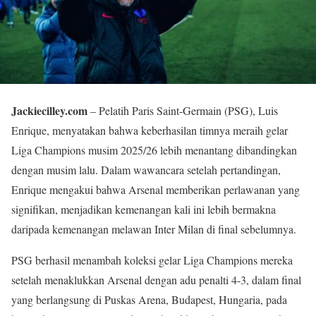
Jackiecilley.com
– Pelatih Paris Saint-Germain (PSG), Luis
Enrique, menyatakan bahwa keberhasilan timnya meraih gelar
Liga Champions musim 2025/26 lebih menantang dibandingkan
dengan musim lalu. Dalam wawancara setelah pertandingan,
Enrique mengakui bahwa Arsenal memberikan perlawanan yang
signifikan, menjadikan kemenangan kali ini lebih bermakna
daripada kemenangan melawan Inter Milan di final sebelumnya.
PSG berhasil menambah koleksi gelar Liga Champions mereka
setelah menaklukkan Arsenal dengan adu penalti 4-3, dalam final
yang berlangsung di Puskas Arena, Budapest, Hungaria, pada