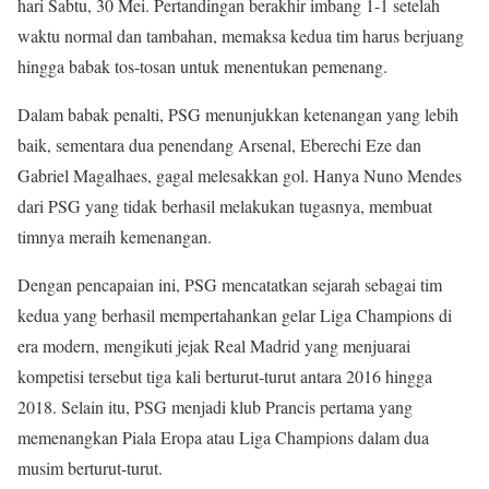
hari Sabtu, 30 Mei. Pertandingan berakhir imbang 1-1 setelah
waktu normal dan tambahan, memaksa kedua tim harus berjuang
hingga babak tos-tosan untuk menentukan pemenang.
Dalam babak penalti, PSG menunjukkan ketenangan yang lebih
baik, sementara dua penendang Arsenal, Eberechi Eze dan
Gabriel Magalhaes, gagal melesakkan gol. Hanya Nuno Mendes
dari PSG yang tidak berhasil melakukan tugasnya, membuat
timnya meraih kemenangan.
Dengan pencapaian ini, PSG mencatatkan sejarah sebagai tim
kedua yang berhasil mempertahankan gelar Liga Champions di
era modern, mengikuti jejak Real Madrid yang menjuarai
kompetisi tersebut tiga kali berturut-turut antara 2016 hingga
2018. Selain itu, PSG menjadi klub Prancis pertama yang
memenangkan Piala Eropa atau Liga Champions dalam dua
musim berturut-turut.