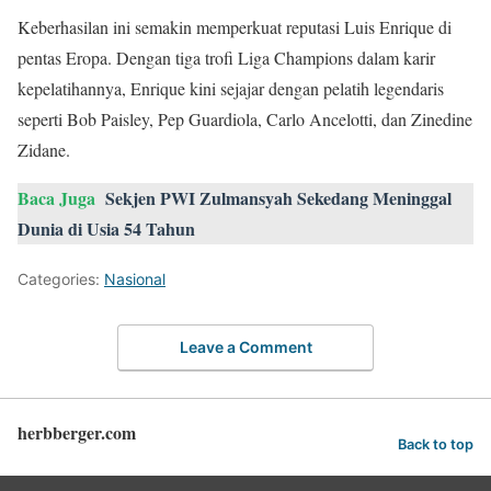
Keberhasilan ini semakin memperkuat reputasi Luis Enrique di
pentas Eropa. Dengan tiga trofi Liga Champions dalam karir
kepelatihannya, Enrique kini sejajar dengan pelatih legendaris
seperti Bob Paisley, Pep Guardiola, Carlo Ancelotti, dan Zinedine
Zidane.
Baca Juga
Sekjen PWI Zulmansyah Sekedang Meninggal
Dunia di Usia 54 Tahun
Categories:
Nasional
Leave a Comment
herbberger.com
Back to top