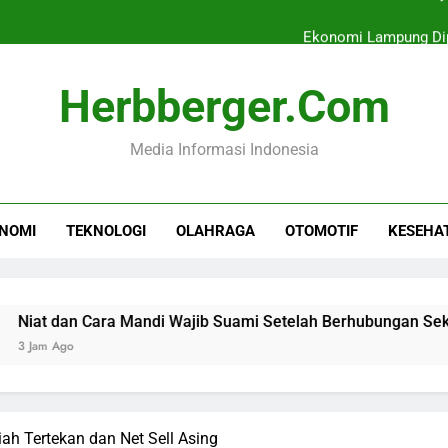
Ekonomi Lampung Dipr
Investasi NTB Menca
Herbberger.com
TikTok Shop Dorong Pertumbuhan Fesy
Media Informasi Indonesia
Niat dan Cara Mandi Waj
Ekonomi Lampung Dipr
NOMI
TEKNOLOGI
OLAHRAGA
OTOMOTIF
KESEHA
Investasi NTB Menca
TikTok Shop Dorong Pertumbuhan Fesy
an Cara Mandi Wajib Suami Setelah Berhubungan Seksual
go
ah Tertekan dan Net Sell Asing