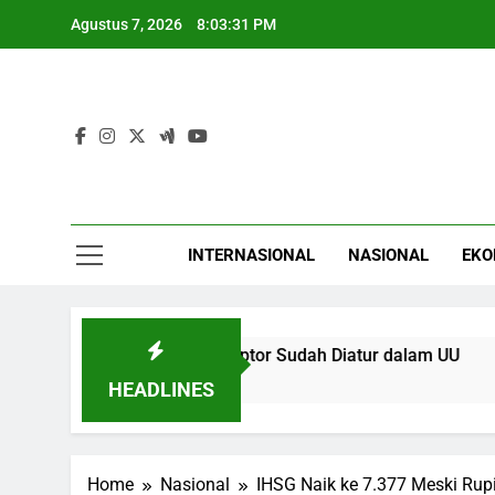
Skip
Agustus 7, 2026
8:03:31 PM
to
content
INTERNASIONAL
NASIONAL
EKO
uman Mati untuk Koruptor Sudah Diatur dalam UU
Niat d
3 Jam A
HEADLINES
Home
Nasional
IHSG Naik ke 7.377 Meski Rupi