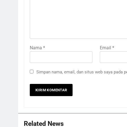
Nama
*
Email
*
Simpan nama, email, dan situs web saya pada p
Related News