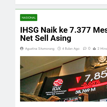
NASIONAL
IHSG Naik ke 7.377 Mes
Net Sell Asing
0
Agustina Situmorang
4 Bulan Ago
2 Mins