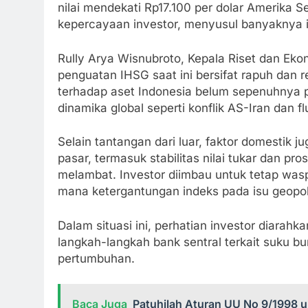
nilai mendekati Rp17.100 per dolar Amerika Se
kepercayaan investor, menyusul banyaknya 
Rully Arya Wisnubroto, Kepala Riset dan E
penguatan IHSG saat ini bersifat rapuh dan 
terhadap aset Indonesia belum sepenuhnya p
dinamika global seperti konflik AS-Iran dan fl
Selain tantangan dari luar, faktor domestik
pasar, termasuk stabilitas nilai tukar dan p
melambat. Investor diimbau untuk tetap wasp
mana ketergantungan indeks pada isu geopolit
Dalam situasi ini, perhatian investor diarah
langkah-langkah bank sentral terkait suku b
pertumbuhan.
Baca Juga
Patuhilah Aturan UU No 9/1998 