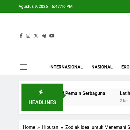
Skip
Agustus 9, 2026
6:47:17 PM
to
content
INTERNASIONAL
NASIONAL
EKO
a Cepat Adaptasi Jadi Pemain Serbaguna
Latih Otak Sep
3 Jam Ago
HEADLINES
Home
Hiburan
Zodiak Ideal untuk Menemani 