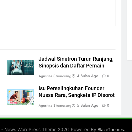
Jadwal Sinetron Turun Ranjang,
Sinopsis dan Daftar Pemain
4 Bulan Ago
Agustina Situmorang
0
a
Isu Perselingkuhan Founder
Nussa Rara, Sengketa IP Disorot
5 Bulan Ago
Agustina Situmorang
0
 - News WordPress Theme 2026. Powered By
.
BlazeThemes