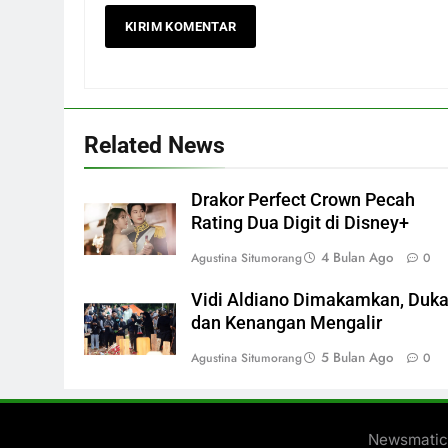
Related News
Drakor Perfect Crown Pecah
Rating Dua Digit di Disney+
4 Bulan Ago
Agustina Situmorang
0
Vidi Aldiano Dimakamkan, Duk
dan Kenangan Mengalir
5 Bulan Ago
Agustina Situmorang
0
Newsmatic