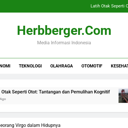
Latih Otak Seperti 
LRT Sumsel Sukses L
Herbberger.com
Inovasi Kemitraan 
Media Informasi Indonesia
Alonso: Marco Palestra 
Latih Otak Seperti 
NOMI
TEKNOLOGI
OLAHRAGA
OTOMOTIF
KESEHA
LRT Sumsel Sukses L
Inovasi Kemitraan 
erti Otot: Tantangan dan Pemulihan Kognitif
L
6
Seorang Virgo dalam Hidupnya