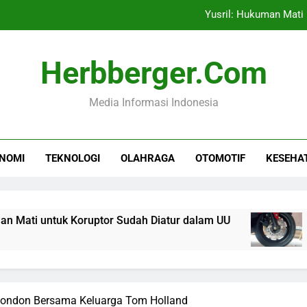
Yusril: Hukuman Mati
Menyiram Rem Cakram P
Herbberger.com
Pembatasan Gawai di Sekola
Media Informasi Indonesia
Bea Cukai Siap Dukung 
Yusril: Hukuman Mati
NOMI
TEKNOLOGI
OLAHRAGA
OTOMOTIF
KESEHA
Menyiram Rem Cakram P
Pembatasan Gawai di Sekola
tuk Koruptor Sudah Diatur dalam UU
Menyira
6 Jam Ago
London Bersama Keluarga Tom Holland