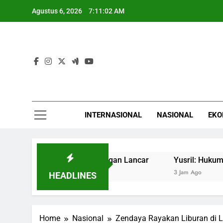
Skip
Agustus 6, 2026
7:11:03 AM
to
content
INTERNASIONAL
NASIONAL
EKO
aan GIIAS 2026 dengan Lancar
Yusril: Hukuman Mati un
3 Jam Ago
HEADLINES
Home
Nasional
Zendaya Rayakan Liburan di 