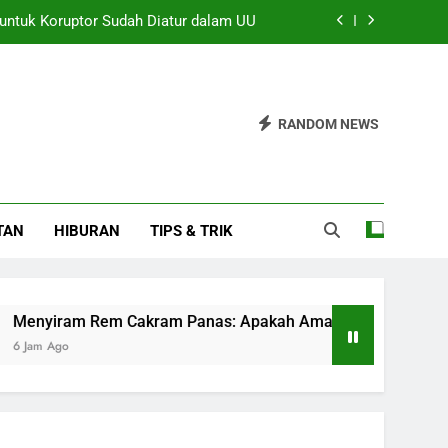
 untuk Koruptor Sudah Diatur dalam UU
anas: Apakah Aman untuk Dilakukan?
h dan Upaya Kembalikan Ruang Belajar
RANDOM NEWS
Pelaksanaan GIIAS 2026 dengan Lancar
 untuk Koruptor Sudah Diatur dalam UU
TAN
HIBURAN
TIPS & TRIK
anas: Apakah Aman untuk Dilakukan?
h dan Upaya Kembalikan Ruang Belajar
m Rem Cakram Panas: Apakah Aman untuk Dilakukan?