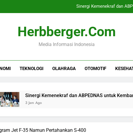
Sinergi Kemenekraf dan AB
Mutasi 22 Pati dan 
Herbberger.com
BPJS Ketenagakerjaan Kerja S
Media Informasi Indonesia
PN Jakarta Selatan Tunda Pra
Sinergi Kemenekraf dan AB
NOMI
TEKNOLOGI
OLAHRAGA
OTOMOTIF
KESEHA
Mutasi 22 Pati dan 
BPJS Ketenagakerjaan Kerja S
Sinergi Kemenekraf dan ABPEDNAS untuk Kembangkan Ekraf
3 Jam Ago
ogram Jet F-35 Namun Pertahankan S-400