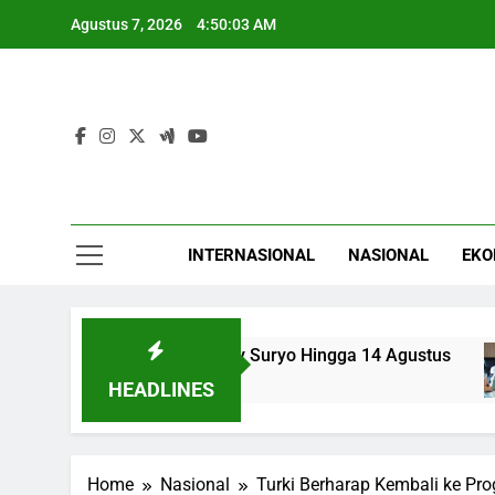
Skip
Agustus 7, 2026
4:50:04 AM
to
content
INTERNASIONAL
NASIONAL
EKO
da Praperadilan Roy Suryo Hingga 14 Agustus
HEADLINES
Home
Nasional
Turki Berharap Kembali ke Pr