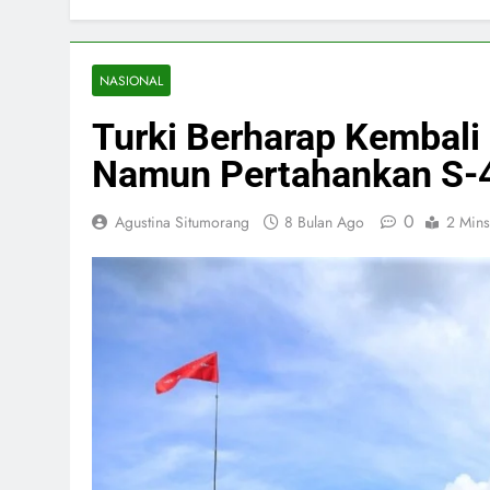
NASIONAL
Turki Berharap Kembali
Namun Pertahankan S-
0
Agustina Situmorang
8 Bulan Ago
2 Mins