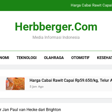
Harga Cabai Rawit Capai
TRUMP KEMBALI TERANCAM PE
Herbberger.com
Rudal Serang Pasukan Saudi
Media Informasi Indonesia
Borneo Forum 2026 Minta Pemerin
Harga Cabai Rawit Capai
NOMI
TEKNOLOGI
OLAHRAGA
OTOMOTIF
KESEHA
TRUMP KEMBALI TERANCAM PE
Rudal Serang Pasukan Saudi
Harga Cabai Rawit Capai Rp59.650/kg, Telur Ayam Rp
5 Jam Ago
 Jan Paul van Hecke dari Brighton