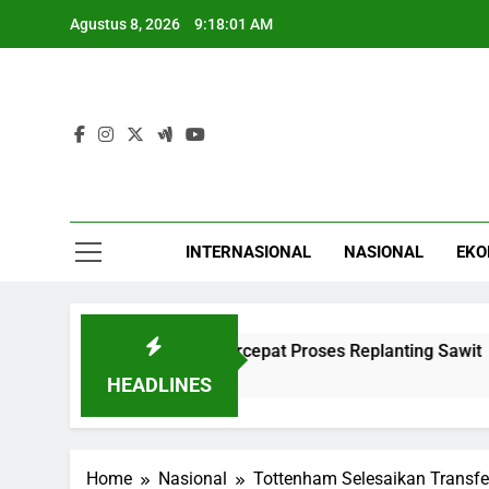
Skip
Agustus 8, 2026
9:18:01 AM
to
content
INTERNASIONAL
NASIONAL
EKO
Minta Pemerintah Percepat Proses Replanting Sawit
HEADLINES
Home
Nasional
Tottenham Selesaikan Transfer