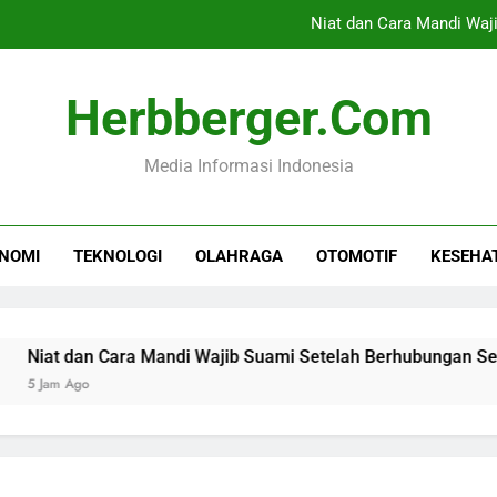
Niat dan Cara Mandi Waj
Ekonomi Lampung Dipr
Herbberger.com
Investasi NTB Menca
Media Informasi Indonesia
BPJS Ketenagakerjaan Kerja S
Niat dan Cara Mandi Waj
NOMI
TEKNOLOGI
OLAHRAGA
OTOMOTIF
KESEHA
Ekonomi Lampung Dipr
Investasi NTB Menca
 dan Cara Mandi Wajib Suami Setelah Berhubungan Seksual
Ago