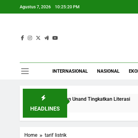
Skip
Agustus 7, 2026
10:25:20 PM
to
content
INTERNASIONAL
NASIONAL
EKO
an Kerja Sama dengan Unand Tingkatkan Literasi
Niat
5 Jam 
HEADLINES
Home
tarif listrik