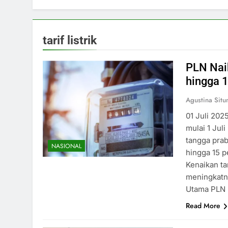
tarif listrik
PLN Naik
hingga 
Agustina Sit
01 Juli 202
mulai 1 Jul
tangga prab
NASIONAL
hingga 15 p
Kenaikan ta
meningkatny
Utama PLN
Read More