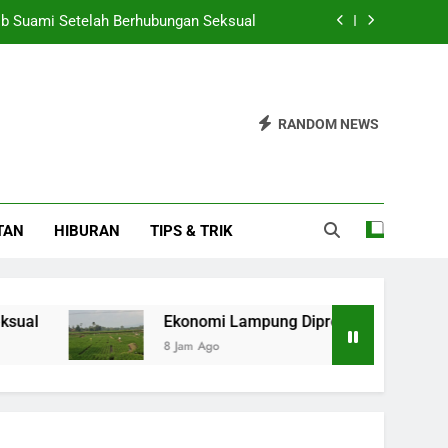
ib Suami Setelah Berhubungan Seksual
ediksi Tumbuh 5,0-5,6 Persen di 2026
pai Rp33,73 Triliun di Semester I 2026
RANDOM NEWS
ama dengan Unand Tingkatkan Literasi
ib Suami Setelah Berhubungan Seksual
TAN
HIBURAN
TIPS & TRIK
ediksi Tumbuh 5,0-5,6 Persen di 2026
pai Rp33,73 Triliun di Semester I 2026
Ekonomi Lampung Diprediksi Tumbuh 5,0-5,6 Pe
8 Jam Ago