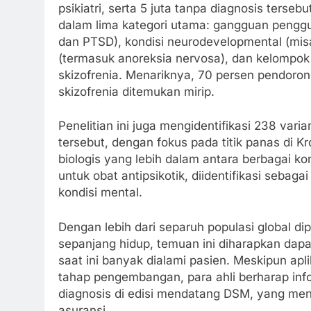
psikiatri, serta 5 juta tanpa diagnosis terse
dalam lima kategori utama: gangguan pengguna
dan PTSD), kondisi neurodevelopmental (mis
(termasuk anoreksia nervosa), dan kelompok
skizofrenia. Menariknya, 70 persen pendoron
skizofrenia ditemukan mirip.
Penelitian ini juga mengidentifikasi 238 var
tersebut, dengan fokus pada titik panas di
biologis yang lebih dalam antara berbagai ko
untuk obat antipsikotik, diidentifikasi seba
kondisi mental.
Dengan lebih dari separuh populasi global di
sepanjang hidup, temuan ini diharapkan dap
saat ini banyak dialami pasien. Meskipun aplik
tahap pengembangan, para ahli berharap info
diagnosis di edisi mendatang DSM, yang menj
asuransi.