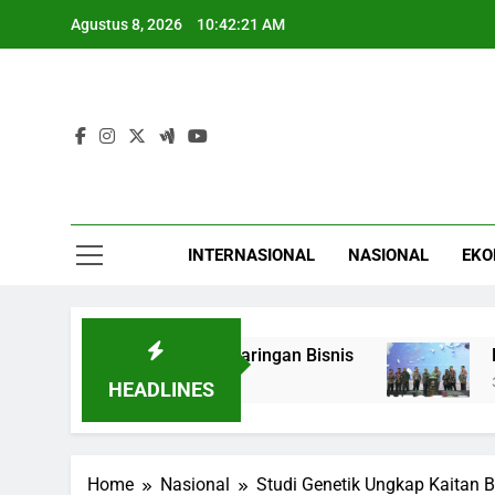
Skip
Agustus 8, 2026
10:42:22 AM
to
content
INTERNASIONAL
NASIONAL
EKO
orong untuk Perkuat Jaringan Bisnis
Borneo F
3 Jam Ago
HEADLINES
Home
Nasional
Studi Genetik Ungkap Kaitan 