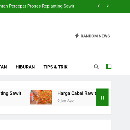
tah Percepat Proses Replanting Sawit
 Rp59.650/kg, Telur Ayam Rp29.450/kg
CAT GUBERNUR THE FED LISA COOK
RANDOM NEWS
Didorong untuk Perkuat Jaringan Bisnis
tah Percepat Proses Replanting Sawit
TAN
HIBURAN
TIPS & TRIK
 Rp59.650/kg, Telur Ayam Rp29.450/kg
CAT GUBERNUR THE FED LISA COOK
it
Harga Cabai Rawit Capai Rp59.650/kg, Tel
6 Jam Ago