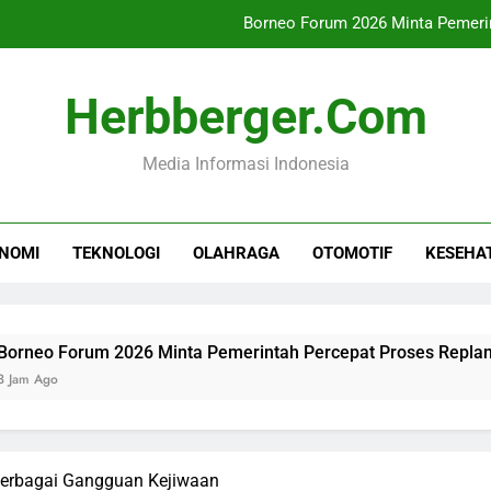
Borneo Forum 2026 Minta Pemerin
Harga Cabai Rawit Capai
Herbberger.com
TRUMP KEMBALI TERANCAM PE
Media Informasi Indonesia
Inovasi Kemitraan 
Borneo Forum 2026 Minta Pemerin
NOMI
TEKNOLOGI
OLAHRAGA
OTOMOTIF
KESEHA
Harga Cabai Rawit Capai
TRUMP KEMBALI TERANCAM PE
orum 2026 Minta Pemerintah Percepat Proses Replanting Saw
Berbagai Gangguan Kejiwaan