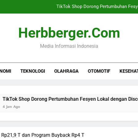
TikTok Shop Dorong Pertumbuhan Fesy
Bea Cukai Siap Dukung 
Herbberger.com
Yusril: Hukuman Mati
Media Informasi Indonesia
Investasi NTB Menca
TikTok Shop Dorong Pertumbuhan Fesy
NOMI
TEKNOLOGI
OLAHRAGA
OTOMOTIF
KESEHA
Bea Cukai Siap Dukung 
Yusril: Hukuman Mati
Shop Dorong Pertumbuhan Fesyen Lokal dengan Discovery C
n Rp21,9 T dan Program Buyback Rp4 T