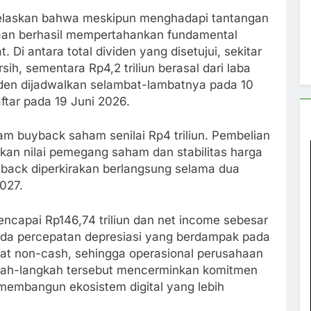
njelaskan bahwa meskipun menghadapi tantangan
ahaan berhasil mempertahankan fundamental
 Di antara total dividen yang disetujui, sekitar
sih, sementara Rp4,2 triliun berasal dari laba
den dijadwalkan selambat-lambatnya pada 10
tar pada 19 Juni 2026.
am buyback saham senilai Rp4 triliun. Pembelian
kan nilai pemegang saham dan stabilitas harga
uyback diperkirakan berlangsung selama dua
2027.
capai Rp146,74 triliun dan net income sebesar
 ada percepatan depresiasi yang berdampak pada
fat non-cash, sehingga operasional perusahaan
kah-langkah tersebut mencerminkan komitmen
membangun ekosistem digital yang lebih