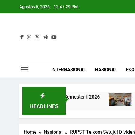
Skip
Agustus 6, 2026
12:47:30 PM
to
content
INTERNASIONAL
NASIONAL
EKO
 Rp33,73 Triliun di Semester I 2026
TikTok 
4 Jam Ago
HEADLINES
Home
Nasional
RUPST Telkom Setujui Divide