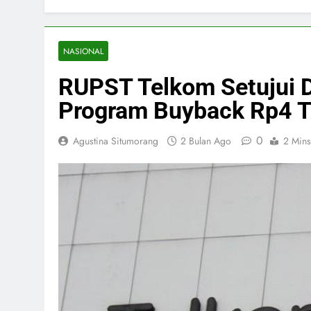
NASIONAL
RUPST Telkom Setujui D
Program Buyback Rp4 
0
Agustina Situmorang
2 Bulan Ago
2 Mins