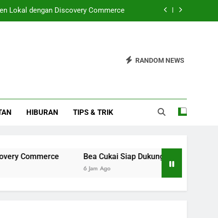
en Lokal dengan Discovery Commerce
Pelaksanaan GIIAS 2026 dengan Lancar
 untuk Koruptor Sudah Diatur dalam UU
RANDOM NEWS
pai Rp33,73 Triliun di Semester I 2026
en Lokal dengan Discovery Commerce
TAN
HIBURAN
TIPS & TRIK
Pelaksanaan GIIAS 2026 dengan Lancar
 untuk Koruptor Sudah Diatur dalam UU
ommerce
Bea Cukai Siap Dukung Pelaksanaan GIIAS 202
6 Jam Ago