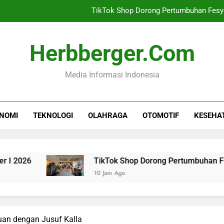
Niat dan Cara Mandi Waj
Ekonomi Lampung Dipr
Herbberger.com
Investasi NTB Menca
Media Informasi Indonesia
TikTok Shop Dorong Pertumbuhan Fesy
Niat dan Cara Mandi Waj
NOMI
TEKNOLOGI
OLAHRAGA
OTOMOTIF
KESEHA
Ekonomi Lampung Dipr
Investasi NTB Menca
6
TikTok Shop Dorong Pertumbuhan Fesyen L
TikTok Shop Dorong Pertumbuhan Fesy
10 Jam Ago
an dengan Jusuf Kalla