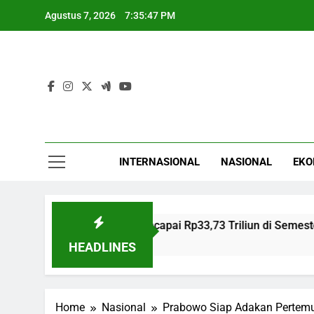
Skip
Agustus 7, 2026
7:35:48 PM
to
content
INTERNASIONAL
NASIONAL
EKO
Investasi NTB Mencapai Rp33,73 Triliun di Semester I 202
8 Jam Ago
HEADLINES
Home
Nasional
Prabowo Siap Adakan Pertemu