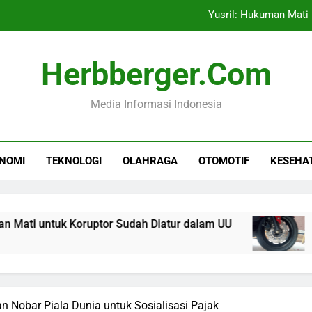
Yusril: Hukuman Mati
Menyiram Rem Cakram P
Herbberger.com
Pembatasan Gawai di Sekola
Media Informasi Indonesia
Bea Cukai Siap Dukung 
Yusril: Hukuman Mati
NOMI
TEKNOLOGI
OLAHRAGA
OTOMOTIF
KESEHA
Menyiram Rem Cakram P
Pembatasan Gawai di Sekola
tuk Koruptor Sudah Diatur dalam UU
Menyira
5 Jam Ago
 Nobar Piala Dunia untuk Sosialisasi Pajak