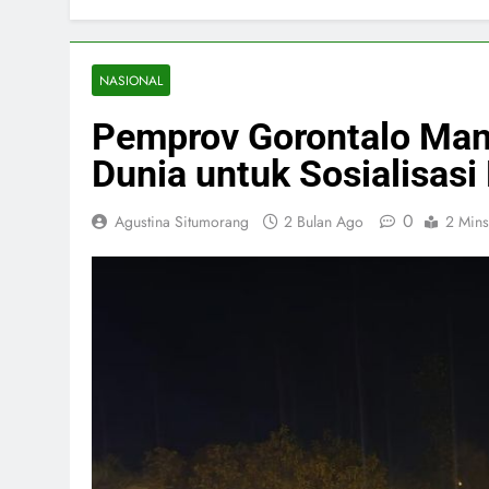
NASIONAL
Pemprov Gorontalo Man
Dunia untuk Sosialisasi
0
Agustina Situmorang
2 Bulan Ago
2 Mins