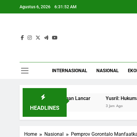
Skip
Agustus 6, 2026
6:31:53 AM
to
content
INTERNASIONAL
NASIONAL
EKO
aan GIIAS 2026 dengan Lancar
Yusril: Hukuman Mati un
3 Jam Ago
HEADLINES
Home
Nasional
Pemprov Gorontalo Manfaatkan