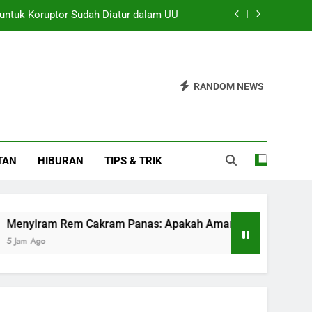
 untuk Koruptor Sudah Diatur dalam UU
anas: Apakah Aman untuk Dilakukan?
h dan Upaya Kembalikan Ruang Belajar
RANDOM NEWS
Pelaksanaan GIIAS 2026 dengan Lancar
 untuk Koruptor Sudah Diatur dalam UU
TAN
HIBURAN
TIPS & TRIK
anas: Apakah Aman untuk Dilakukan?
h dan Upaya Kembalikan Ruang Belajar
m Rem Cakram Panas: Apakah Aman untuk Dilakukan?