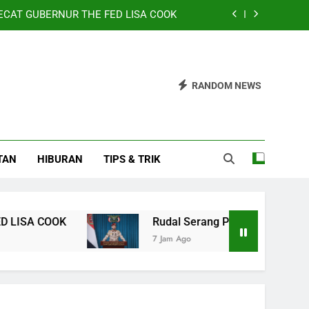
CAT GUBERNUR THE FED LISA COOK
, Houthi Tetapkan Syarat untuk Sekutu
ta Memanas, Spanyol Siap Sanksi Italia
RANDOM NEWS
 Rp59.650/kg, Telur Ayam Rp29.450/kg
CAT GUBERNUR THE FED LISA COOK
TAN
HIBURAN
TIPS & TRIK
, Houthi Tetapkan Syarat untuk Sekutu
ta Memanas, Spanyol Siap Sanksi Italia
OK
Rudal Serang Pasukan Saudi, Houthi Teta
7 Jam Ago