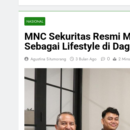
NASIONAL
MNC Sekuritas Resmi M
Sebagai Lifestyle di D
0
Agustina Situmorang
3 Bulan Ago
2 Mins