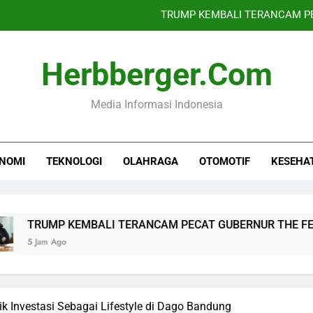
TRUMP KEMBALI TERANCAM PE
Rudal Serang Pasukan Saudi
Herbberger.com
Krisis Migran Ceu
Media Informasi Indonesia
Harga Cabai Rawit Capai
TRUMP KEMBALI TERANCAM PE
NOMI
TEKNOLOGI
OLAHRAGA
OTOMOTIF
KESEHA
Rudal Serang Pasukan Saudi
Krisis Migran Ceu
P KEMBALI TERANCAM PECAT GUBERNUR THE FED LISA CO
Ago
 Investasi Sebagai Lifestyle di Dago Bandung