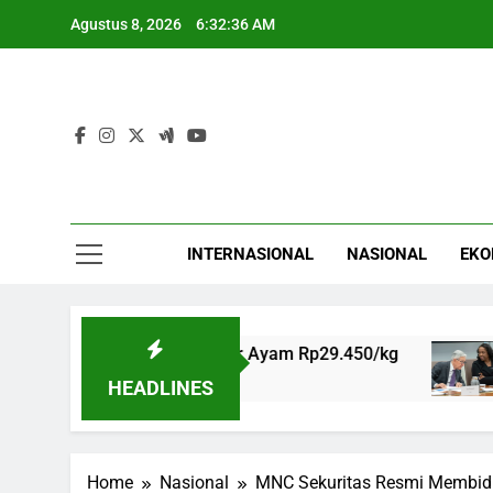
Skip
Agustus 8, 2026
6:32:37 AM
to
content
INTERNASIONAL
NASIONAL
EKO
i Rp59.650/kg, Telur Ayam Rp29.450/kg
TRUM
5 Jam 
HEADLINES
Home
Nasional
MNC Sekuritas Resmi Membidik