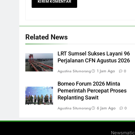
Related News
LRT Sumsel Sukses Layani 96
Perjalanan CFN Agustus 2026
1 Jam Ago
Agustina Situmorang
0
Borneo Forum 2026 Minta
Pemerintah Percepat Proses
Replanting Sawit
6 Jam Ago
Agustina Situmorang
0
Newsmatic