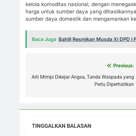
kelola komoditas nasional, dengan menegas
harga untuk sumber daya yang dihasilkannya
sumber daya domestik dan mengamankan kek
Baca Juga
Bahlil Resmikan Musda XI DPD I P
Previous:
Navigasi
pos
Arti Mimpi Dikejar Angsa, Tanda Waspada yang
Perlu Diperhatikan
TINGGALKAN BALASAN