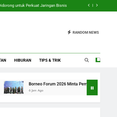
Didorong untuk Perkuat Jaringan Bisnis
tah Percepat Proses Replanting Sawit
 Rp59.650/kg, Telur Ayam Rp29.450/kg
RANDOM NEWS
ayani 96 Perjalanan CFN Agustus 2026
Didorong untuk Perkuat Jaringan Bisnis
TAN
HIBURAN
TIPS & TRIK
tah Percepat Proses Replanting Sawit
 Rp59.650/kg, Telur Ayam Rp29.450/kg
Borneo Forum 2026 Minta Pemerintah Percepat Proses Re
6 Jam Ago