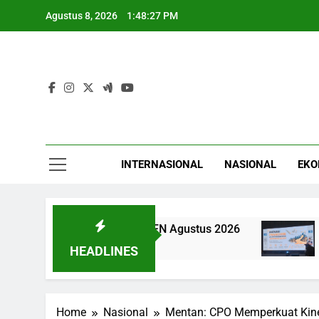
Skip
Agustus 8, 2026
1:48:28 PM
to
content
INTERNASIONAL
NASIONAL
EKO
ni 96 Perjalanan CFN Agustus 2026
Inovasi 
4 Jam Ago
HEADLINES
Home
Nasional
Mentan: CPO Memperkuat Kiner