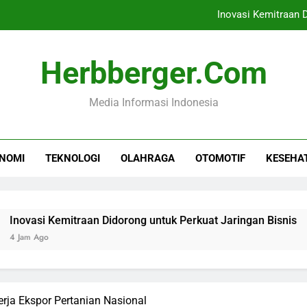
Inovasi Kemitraan 
Borneo Forum 2026 Minta Pemerin
Herbberger.com
Harga Cabai Rawit Capai
Media Informasi Indonesia
LRT Sumsel Sukses L
Inovasi Kemitraan 
NOMI
TEKNOLOGI
OLAHRAGA
OTOMOTIF
KESEHA
Borneo Forum 2026 Minta Pemerin
Harga Cabai Rawit Capai
Kemitraan Didorong untuk Perkuat Jaringan Bisnis
ja Ekspor Pertanian Nasional