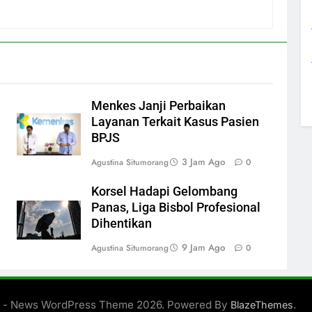
Menkes Janji Perbaikan
Layanan Terkait Kasus Pasien
BPJS
3 Jam Ago
Agustina Situmorang
0
Korsel Hadapi Gelombang
Panas, Liga Bisbol Profesional
Dihentikan
9 Jam Ago
Agustina Situmorang
0
 - News WordPress Theme 2026. Powered By
.
BlazeThemes