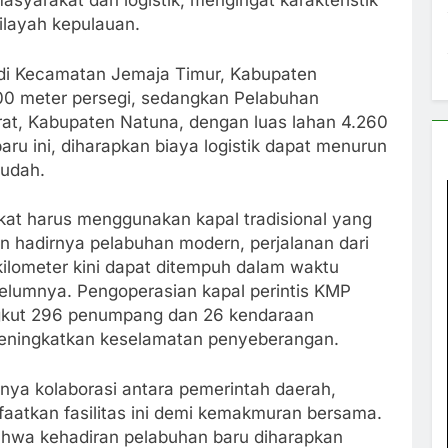
asyarakat dan logistik, mengingat karakteristik
ilayah kepulauan.
di Kecamatan Jemaja Timur, Kabupaten
00 meter persegi, sedangkan Pelabuhan
at, Kabupaten Natuna, dengan luas lahan 4.260
aru ini, diharapkan biaya logistik dapat menurun
mudah.
at harus menggunakan kapal tradisional yang
 hadirnya pelabuhan modern, perjalanan dari
ilometer kini dapat ditempuh dalam waktu
belumnya. Pengoperasian kapal perintis KMP
kut 296 penumpang dan 26 kendaraan
eningkatkan keselamatan penyeberangan.
ya kolaborasi antara pemerintah daerah,
aatkan fasilitas ini demi kemakmuran bersama.
wa kehadiran pelabuhan baru diharapkan