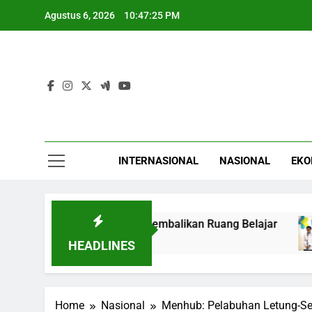
Skip
Agustus 6, 2026
10:47:26 PM
to
content
INTERNASIONAL
NASIONAL
EKO
kolah dan Upaya Kembalikan Ruang Belajar
3
HEADLINES
Home
Nasional
Menhub: Pelabuhan Letung-Sed