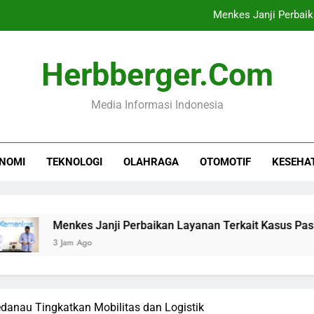
Menkes Janji Perbaik
Ramalan Shio Kuda dan
Herbberger.com
Korsel Hadapi Gelombang Pana
Media Informasi Indonesia
Pembatasan Gawai di Sekola
Menkes Janji Perbaik
NOMI
TEKNOLOGI
OLAHRAGA
OTOMOTIF
KESEHA
Ramalan Shio Kuda dan
Korsel Hadapi Gelombang Pana
Menkes Janji Perbaikan Layanan Terkait Kasus Pasien BPJS
 Jam Ago
anau Tingkatkan Mobilitas dan Logistik