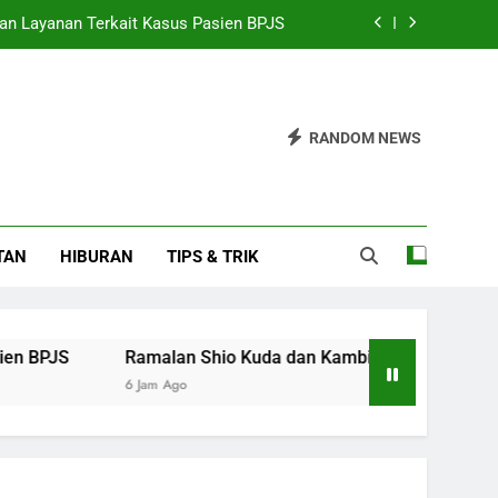
an Layanan Terkait Kasus Pasien BPJS
 Kambing untuk Kamis, 6 Agustus 2026
s, Liga Bisbol Profesional Dihentikan
RANDOM NEWS
h dan Upaya Kembalikan Ruang Belajar
an Layanan Terkait Kasus Pasien BPJS
TAN
HIBURAN
TIPS & TRIK
 Kambing untuk Kamis, 6 Agustus 2026
s, Liga Bisbol Profesional Dihentikan
Ramalan Shio Kuda dan Kambing untuk Kamis, 6 Agustus
6 Jam Ago