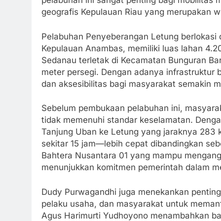
pelabuhan ini sangat penting bagi mobilitas m
geografis Kepulauan Riau yang merupakan w
Pelabuhan Penyeberangan Letung berlokasi 
Kepulauan Anambas, memiliki luas lahan 4.2
Sedanau terletak di Kecamatan Bunguran Bar
meter persegi. Dengan adanya infrastruktur b
dan aksesibilitas bagi masyarakat semakin 
Sebelum pembukaan pelabuhan ini, masyarak
tidak memenuhi standar keselamatan. Dengan
Tanjung Uban ke Letung yang jaraknya 283 k
sekitar 15 jam—lebih cepat dibandingkan se
Bahtera Nusantara 01 yang mampu mengang
menunjukkan komitmen pemerintah dalam m
Dudy Purwagandhi juga menekankan pentingn
pelaku usaha, dan masyarakat untuk memanf
Agus Harimurti Yudhoyono menambahkan bah