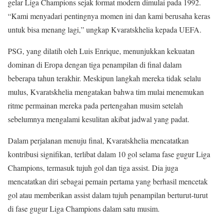
gelar Liga Champions sejak format modern dimulai pada 1992.
“Kami menyadari pentingnya momen ini dan kami berusaha keras
untuk bisa menang lagi,” ungkap Kvaratskhelia kepada UEFA.
PSG, yang dilatih oleh Luis Enrique, menunjukkan kekuatan
dominan di Eropa dengan tiga penampilan di final dalam
beberapa tahun terakhir. Meskipun langkah mereka tidak selalu
mulus, Kvaratskhelia mengatakan bahwa tim mulai menemukan
ritme permainan mereka pada pertengahan musim setelah
sebelumnya mengalami kesulitan akibat jadwal yang padat.
Dalam perjalanan menuju final, Kvaratskhelia mencatatkan
kontribusi signifikan, terlibat dalam 10 gol selama fase gugur Liga
Champions, termasuk tujuh gol dan tiga assist. Dia juga
mencatatkan diri sebagai pemain pertama yang berhasil mencetak
gol atau memberikan assist dalam tujuh penampilan berturut-turut
di fase gugur Liga Champions dalam satu musim.