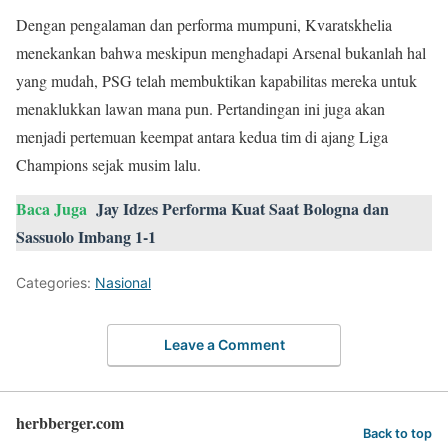
Dengan pengalaman dan performa mumpuni, Kvaratskhelia
menekankan bahwa meskipun menghadapi Arsenal bukanlah hal
yang mudah, PSG telah membuktikan kapabilitas mereka untuk
menaklukkan lawan mana pun. Pertandingan ini juga akan
menjadi pertemuan keempat antara kedua tim di ajang Liga
Champions sejak musim lalu.
Baca Juga
Jay Idzes Performa Kuat Saat Bologna dan
Sassuolo Imbang 1-1
Categories:
Nasional
Leave a Comment
herbberger.com
Back to top