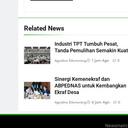
Related News
Industri TPT Tumbuh Pesat,
Tanda Pemulihan Semakin Kuat
1 Jam Ago
Agustina Situmorang
0
Sinergi Kemenekraf dan
ABPEDNAS untuk Kembangkan
Ekraf Desa
6 Jam Ago
Agustina Situmorang
0
Newsmatic