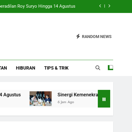
peradilan Roy Suryo Hingga 14 Agustus
PEDNAS untuk Kembangkan Ekraf Desa
Pamen Polri Menuju Pensiun Ditetapkan
RANDOM NEWS
 Pesat, Tanda Pemulihan Semakin Kuat
peradilan Roy Suryo Hingga 14 Agustus
TAN
HIBURAN
TIPS & TRIK
PEDNAS untuk Kembangkan Ekraf Desa
Pamen Polri Menuju Pensiun Ditetapkan
Sinergi Kemenekraf dan ABPEDNAS untuk Ke
6 Jam Ago