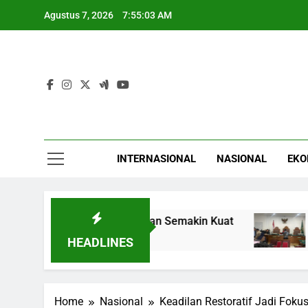
Skip
Agustus 7, 2026
7:55:04 AM
to
content
INTERNASIONAL
NASIONAL
EKO
sat, Tanda Pemulihan Semakin Kuat
PN Jakar
4 Jam Ago
HEADLINES
Home
Nasional
Keadilan Restoratif Jadi Fok