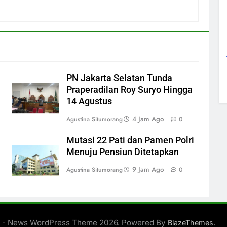
PN Jakarta Selatan Tunda
Praperadilan Roy Suryo Hingga
14 Agustus
4 Jam Ago
Agustina Situmorang
0
Mutasi 22 Pati dan Pamen Polri
Menuju Pensiun Ditetapkan
9 Jam Ago
Agustina Situmorang
0
 - News WordPress Theme 2026. Powered By
.
BlazeThemes