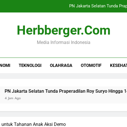
PN Jakarta Selatan Tunda Pra
Sinergi Kemenekraf dan AB
Herbberger.com
Mutasi 22 Pati dan 
Media Informasi Indonesia
Industri TPT Tumbuh
PN Jakarta Selatan Tunda Pra
NOMI
TEKNOLOGI
OLAHRAGA
OTOMOTIF
KESEHA
Sinergi Kemenekraf dan AB
Mutasi 22 Pati dan 
ta Selatan Tunda Praperadilan Roy Suryo Hingga 14 Agustus
us untuk Tahanan Anak Aksi Demo