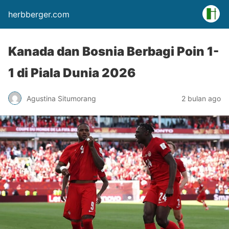
herbberger.com
Kanada dan Bosnia Berbagi Poin 1-
1 di Piala Dunia 2026
Agustina Situmorang
2 bulan ago