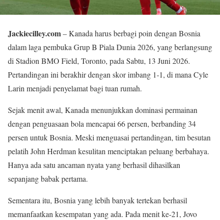
Jackiecilley.com
– Kanada harus berbagi poin dengan Bosnia
dalam laga pembuka Grup B Piala Dunia 2026, yang berlangsung
di Stadion BMO Field, Toronto, pada Sabtu, 13 Juni 2026.
Pertandingan ini berakhir dengan skor imbang 1-1, di mana Cyle
Larin menjadi penyelamat bagi tuan rumah.
Sejak menit awal, Kanada menunjukkan dominasi permainan
dengan penguasaan bola mencapai 66 persen, berbanding 34
persen untuk Bosnia. Meski menguasai pertandingan, tim besutan
pelatih John Herdman kesulitan menciptakan peluang berbahaya.
Hanya ada satu ancaman nyata yang berhasil dihasilkan
sepanjang babak pertama.
Sementara itu, Bosnia yang lebih banyak tertekan berhasil
memanfaatkan kesempatan yang ada. Pada menit ke-21, Jovo