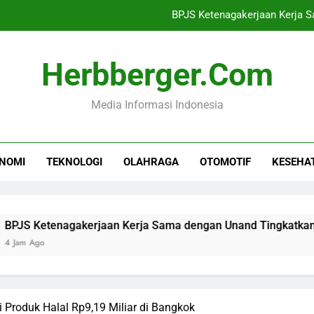
BPJS Ketenagakerjaan Kerja S
Niat dan Cara Mandi Waj
Herbberger.com
Ekonomi Lampung Dipr
Media Informasi Indonesia
Mutasi 22 Pati dan 
BPJS Ketenagakerjaan Kerja S
NOMI
TEKNOLOGI
OLAHRAGA
OTOMOTIF
KESEHA
Niat dan Cara Mandi Waj
Ekonomi Lampung Dipr
enagakerjaan Kerja Sama dengan Unand Tingkatkan Literasi
i Produk Halal Rp9,19 Miliar di Bangkok