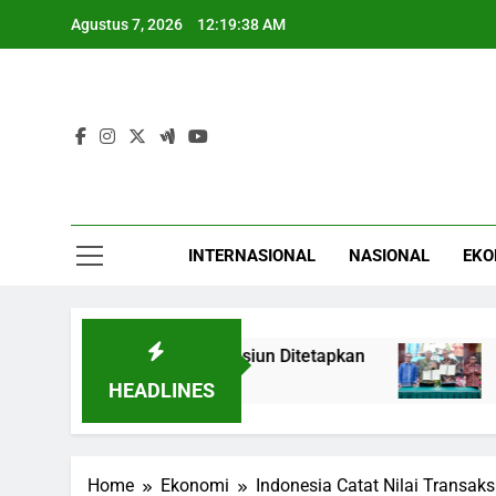
Skip
Agustus 7, 2026
12:19:39 AM
to
content
INTERNASIONAL
NASIONAL
EKO
en Polri Menuju Pensiun Ditetapkan
BPJS Ket
4 Jam Ago
HEADLINES
Home
Ekonomi
Indonesia Catat Nilai Transaks