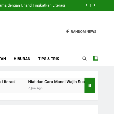
ama dengan Unand Tingkatkan Literasi
ib Suami Setelah Berhubungan Seksual
ediksi Tumbuh 5,0-5,6 Persen di 2026
RANDOM NEWS
Pamen Polri Menuju Pensiun Ditetapkan
ama dengan Unand Tingkatkan Literasi
TAN
HIBURAN
TIPS & TRIK
ib Suami Setelah Berhubungan Seksual
ediksi Tumbuh 5,0-5,6 Persen di 2026
Niat dan Cara Mandi Wajib Suami Setelah Berhubungan 
7 Jam Ago