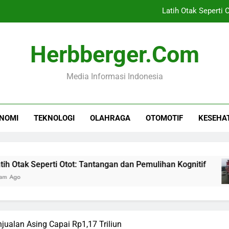
Latih Otak Seperti 
LRT Sumsel Sukses L
Herbberger.com
Inovasi Kemitraan 
Media Informasi Indonesia
Alonso: Marco Palestra 
Latih Otak Seperti 
NOMI
TEKNOLOGI
OLAHRAGA
OTOMOTIF
KESEHA
LRT Sumsel Sukses L
Inovasi Kemitraan 
perti Otot: Tantangan dan Pemulihan Kognitif
njualan Asing Capai Rp1,17 Triliun