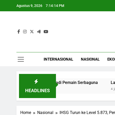
Skip
Agustus 9, 2026
7:14:15 PM
to
content
INTERNASIONAL
NASIONAL
EKO
ra Cepat Adaptasi Jadi Pemain Serbaguna
Latih Otak Se
4 Jam Ago
HEADLINES
Home
Nasional
IHSG Turun ke Level 5.873, Pe