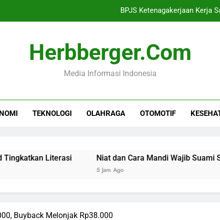
Niat dan Cara Mandi Waj
Ekonomi Lampung Dipr
Herbberger.com
Investasi NTB Menca
Media Informasi Indonesia
BPJS Ketenagakerjaan Kerja S
Niat dan Cara Mandi Waj
NOMI
TEKNOLOGI
OLAHRAGA
OTOMOTIF
KESEHA
Ekonomi Lampung Dipr
Investasi NTB Menca
an Literasi
Niat dan Cara Mandi Wajib Suami Setelah 
5 Jam Ago
00, Buyback Melonjak Rp38.000