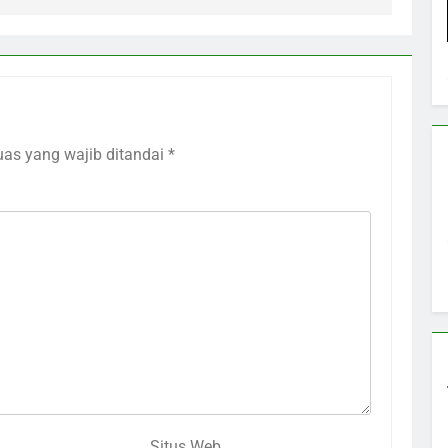
uas yang wajib ditandai
*
Situs Web