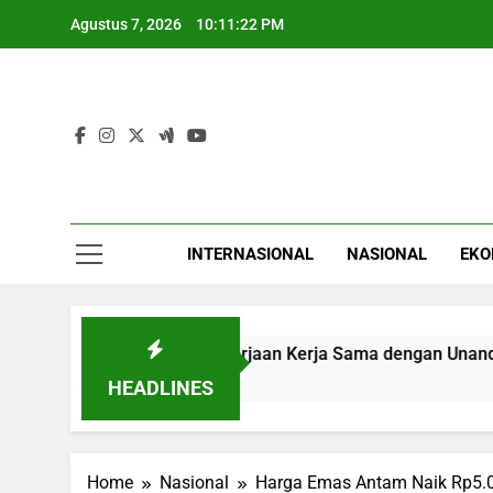
Skip
Agustus 7, 2026
10:11:23 PM
to
content
INTERNASIONAL
NASIONAL
EKO
BPJS Ketenagakerjaan Kerja Sama dengan Unand Tingkatk
2 Jam Ago
HEADLINES
Home
Nasional
Harga Emas Antam Naik Rp5.0