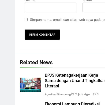
Simpan nama, email, dan situs web saya pada p
Related News
BPJS Ketenagakerjaan Kerja
Sama dengan Unand Tingkatka
Literasi
2 Jam Ago
Agustina Situmorang
0
Ekonomi Lampung Diprediksi