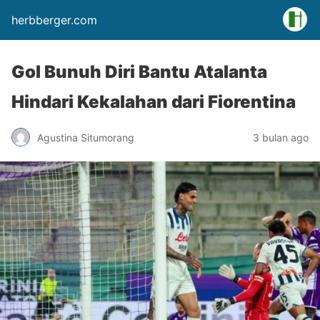
herbberger.com
Gol Bunuh Diri Bantu Atalanta
Hindari Kekalahan dari Fiorentina
Agustina Situmorang
3 bulan ago