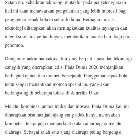
Selain itu, kehadiran teknologi mutakhir pada penyelenggaraan
kali ini akan menawarkan pengalaman yang lebih impresif bagi
penggemar sepak bola di seluruh dunia. Berbagai inovasi
teknologi diharapkan akan meningkatkan kualitas tayangan dan
interaksi selama pertandingan, memberikan nuansa baru bagi para
penonton.
Dengan semakin banyaknya tim yang berpartisipasi dan teknologi
canggih yang diterapkan, edisi Piala Dunia 2026 menjanjikan
berbagai kejutan dan momen bersejarah. Penggemar sepak bola
tentu sangat menantikan momen spesial ini, yang akan
berlangsung di beberapa lokasi di Amerika Utara.
Melalui kombinasi antara tradisi dan inovasi, Piala Dunia kali ini
diharapkan bisa menjadi ajang yang tidak hanya merayakan
kompetisi, tetapi juga memperkuat ikatan antarnegara melalui
olahraga. Sebagai salah satu ajang olahraga paling bergengsi,