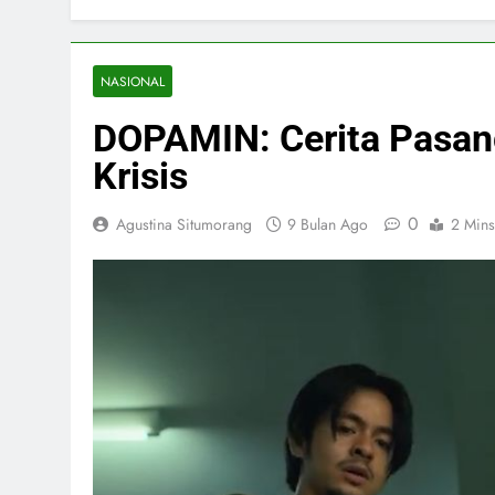
NASIONAL
DOPAMIN: Cerita Pasan
Krisis
0
Agustina Situmorang
9 Bulan Ago
2 Mins