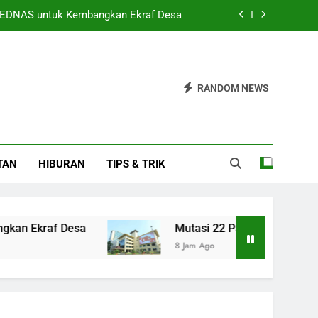
PEDNAS untuk Kembangkan Ekraf Desa
Pamen Polri Menuju Pensiun Ditetapkan
ama dengan Unand Tingkatkan Literasi
RANDOM NEWS
peradilan Roy Suryo Hingga 14 Agustus
PEDNAS untuk Kembangkan Ekraf Desa
TAN
HIBURAN
TIPS & TRIK
Pamen Polri Menuju Pensiun Ditetapkan
ama dengan Unand Tingkatkan Literasi
f Desa
Mutasi 22 Pati dan Pamen Polri Menuj
8 Jam Ago