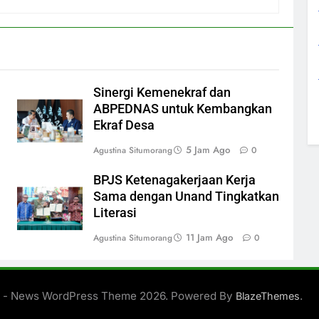
Sinergi Kemenekraf dan
ABPEDNAS untuk Kembangkan
Ekraf Desa
5 Jam Ago
Agustina Situmorang
0
BPJS Ketenagakerjaan Kerja
Sama dengan Unand Tingkatkan
Literasi
11 Jam Ago
Agustina Situmorang
0
 - News WordPress Theme 2026. Powered By
.
BlazeThemes