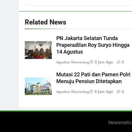
Related News
PN Jakarta Selatan Tunda
Praperadilan Roy Suryo Hingga
14 Agustus
2 Jam Ago
Agustina Situmorang
0
Mutasi 22 Pati dan Pamen Polri
Menuju Pensiun Ditetapkan
8 Jam Ago
Agustina Situmorang
0
Newsmatic