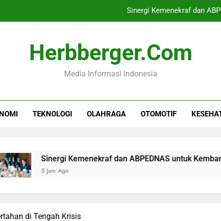
Sinergi Kemenekraf dan AB
Mutasi 22 Pati dan 
Herbberger.com
BPJS Ketenagakerjaan Kerja S
Media Informasi Indonesia
PN Jakarta Selatan Tunda Pra
Sinergi Kemenekraf dan AB
NOMI
TEKNOLOGI
OLAHRAGA
OTOMOTIF
KESEHA
Mutasi 22 Pati dan 
BPJS Ketenagakerjaan Kerja S
Sinergi Kemenekraf dan ABPEDNAS untuk Kembangkan Ekra
5 Jam Ago
tahan di Tengah Krisis