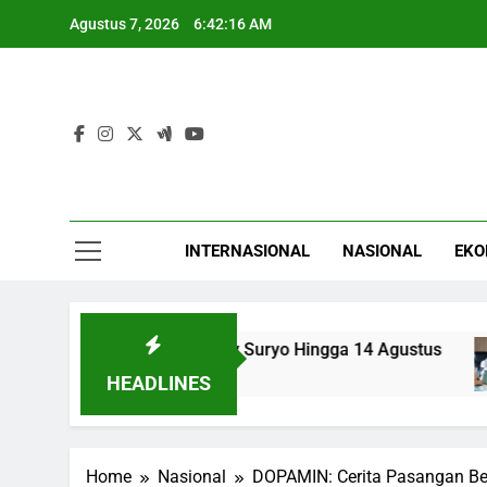
Skip
Agustus 7, 2026
6:42:17 AM
to
content
INTERNASIONAL
NASIONAL
EKO
nda Praperadilan Roy Suryo Hingga 14 Agustus
HEADLINES
Home
Nasional
DOPAMIN: Cerita Pasangan Ber