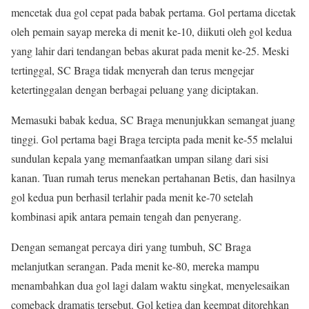
mencetak dua gol cepat pada babak pertama. Gol pertama dicetak
oleh pemain sayap mereka di menit ke-10, diikuti oleh gol kedua
yang lahir dari tendangan bebas akurat pada menit ke-25. Meski
tertinggal, SC Braga tidak menyerah dan terus mengejar
ketertinggalan dengan berbagai peluang yang diciptakan.
Memasuki babak kedua, SC Braga menunjukkan semangat juang
tinggi. Gol pertama bagi Braga tercipta pada menit ke-55 melalui
sundulan kepala yang memanfaatkan umpan silang dari sisi
kanan. Tuan rumah terus menekan pertahanan Betis, dan hasilnya
gol kedua pun berhasil terlahir pada menit ke-70 setelah
kombinasi apik antara pemain tengah dan penyerang.
Dengan semangat percaya diri yang tumbuh, SC Braga
melanjutkan serangan. Pada menit ke-80, mereka mampu
menambahkan dua gol lagi dalam waktu singkat, menyelesaikan
comeback dramatis tersebut. Gol ketiga dan keempat ditorehkan