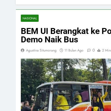
NASIONAL
BEM UI Berangkat ke Po
Demo Naik Bus
0
Agustina Situmorang
11 Bulan Ago
2 Min