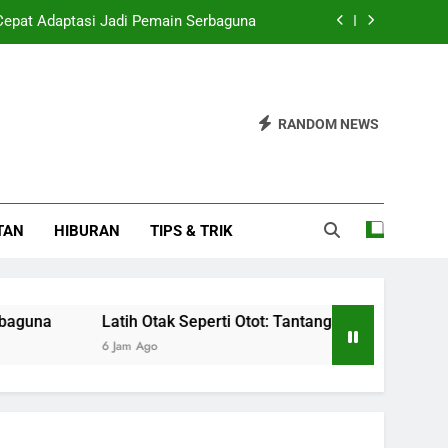
Cepat Adaptasi Jadi Pemain Serbaguna
Otot: Tantangan dan Pemulihan Kognitif
ayani 96 Perjalanan CFN Agustus 2026
RANDOM NEWS
an Turki Tidak Bisa Andalkan Aliansi AS
Cepat Adaptasi Jadi Pemain Serbaguna
TAN
HIBURAN
TIPS & TRIK
Otot: Tantangan dan Pemulihan Kognitif
ayani 96 Perjalanan CFN Agustus 2026
a
Latih Otak Seperti Otot: Tantangan dan Pemulihan Kogn
6 Jam Ago