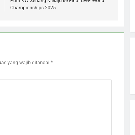
Putri KW Senang Melaju ke Final BWF World
Championships 2025
uas yang wajib ditandai
*