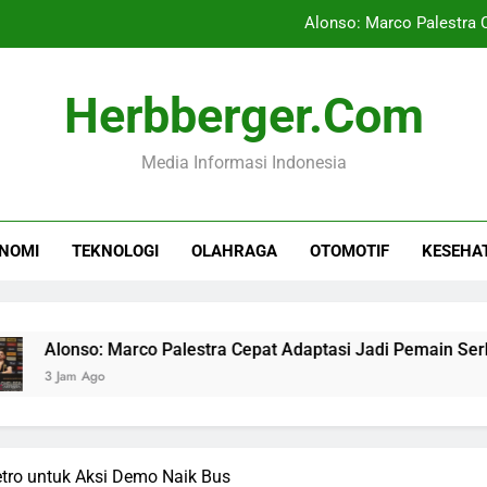
Alonso: Marco Palestra 
Latih Otak Seperti 
Herbberger.com
LRT Sumsel Sukses L
Media Informasi Indonesia
Pakar Militer: Saudi d
Alonso: Marco Palestra 
NOMI
TEKNOLOGI
OLAHRAGA
OTOMOTIF
KESEHA
Latih Otak Seperti 
LRT Sumsel Sukses L
lonso: Marco Palestra Cepat Adaptasi Jadi Pemain Serbagun
 Jam Ago
tro untuk Aksi Demo Naik Bus