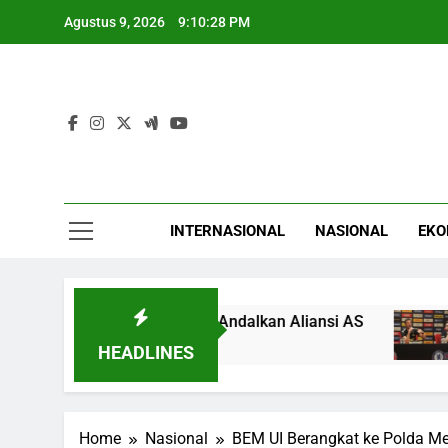
Skip
Agustus 9, 2026
9:10:28 PM
to
content
INTERNASIONAL
NASIONAL
EKO
udi dan Turki Tidak Bisa Andalkan Aliansi AS
A
3
HEADLINES
Home
Nasional
BEM UI Berangkat ke Polda Me