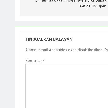
pos
Sinner Taklukkan Poyrin, Melaju ke Babak
Ketiga US Open
TINGGALKAN BALASAN
Alamat email Anda tidak akan dipublikasikan.
R
Komentar
*