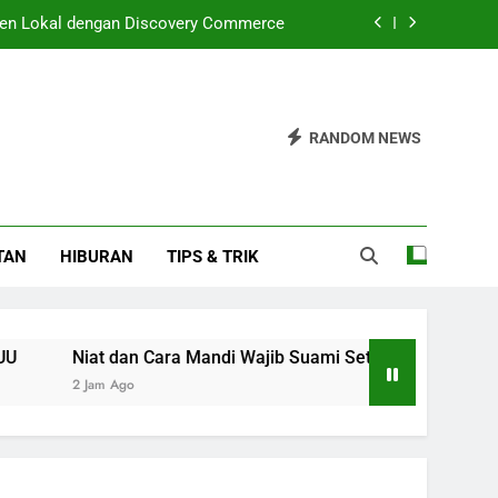
en Lokal dengan Discovery Commerce
ib Suami Setelah Berhubungan Seksual
ediksi Tumbuh 5,0-5,6 Persen di 2026
RANDOM NEWS
pai Rp33,73 Triliun di Semester I 2026
en Lokal dengan Discovery Commerce
TAN
HIBURAN
TIPS & TRIK
Niat dan Cara Mandi Wajib Suami Setelah Berhubungan Seks
2 Jam Ago