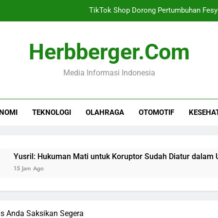
TikTok Shop Dorong Pertumbuhan Fesy
Niat dan Cara Mandi Waj
Herbberger.com
Ekonomi Lampung Dipr
Media Informasi Indonesia
Investasi NTB Menca
TikTok Shop Dorong Pertumbuhan Fesy
NOMI
TEKNOLOGI
OLAHRAGA
OTOMOTIF
KESEHA
il: Hukuman Mati untuk Koruptor Sudah Diatur dalam UU
m Ago
us Anda Saksikan Segera