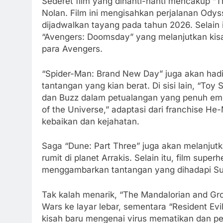
Sederet film yang dinanti-nanti mencakup “T
Nolan. Film ini mengisahkan perjalanan Ody
dijadwalkan tayang pada tahun 2026. Selain i
“Avengers: Doomsday” yang melanjutkan kis
para Avengers.
“Spider-Man: Brand New Day” juga akan hadi
tantangan yang kian berat. Di sisi lain, “T
dan Buzz dalam petualangan yang penuh emo
of the Universe,” adaptasi dari franchise H
kebaikan dan kejahatan.
Saga “Dune: Part Three” juga akan melanjutka
rumit di planet Arrakis. Selain itu, film sup
menggambarkan tantangan yang dihadapi Supe
Tak kalah menarik, “The Mandalorian and Gr
Wars ke layar lebar, sementara “Resident Ev
kisah baru mengenai virus mematikan dan p