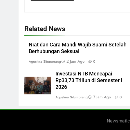
Related News
Niat dan Cara Mandi Wajib Suami Setelah
Berhubungan Seksual
2 Jam Ago
Agustina Situmorang
0
Investasi NTB Mencapai
Rp33,73 Triliun di Semester I
2026
7 Jam Ago
Agustina Situmorang
0
Newsmatic