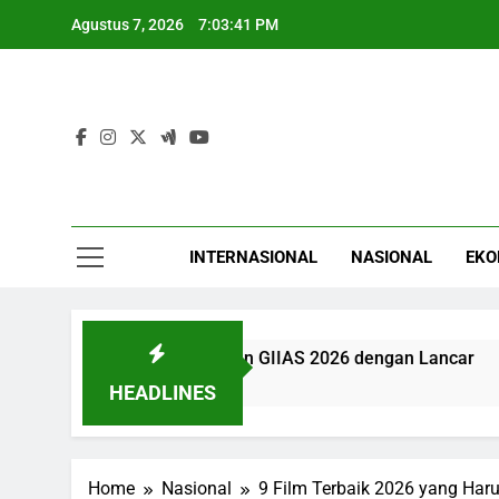
Skip
Agustus 7, 2026
7:03:41 PM
to
content
INTERNASIONAL
NASIONAL
EKO
ap Dukung Pelaksanaan GIIAS 2026 dengan Lancar
Yusr
15 Ja
HEADLINES
Home
Nasional
9 Film Terbaik 2026 yang Har