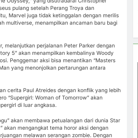
he Odyssey,” yang disutradarai Christopher
sseus pulang setelah Perang Troya dan
tu, Marvel juga tidak ketinggalan dengan merilis
ah multiverse, menampilkan ancaman baru bagi
r, melanjutkan perjalanan Peter Parker dengan
oy Story 5” akan menampilkan kembalinya Woody
si. Penggemar aksi bisa menantikan “Masters
e-Man yang menonjolkan pertarungan antara
n cerita Paul Atreides dengan konflik yang lebih
erhero “Supergirl: Woman of Tomorrow” akan
rgirl di luar angkasa.
ogu” akan membawa petualangan dari dunia Star
il” akan mengangkat tema horor aksi dengan
erjuangan melawan serangan zombie. Dengan