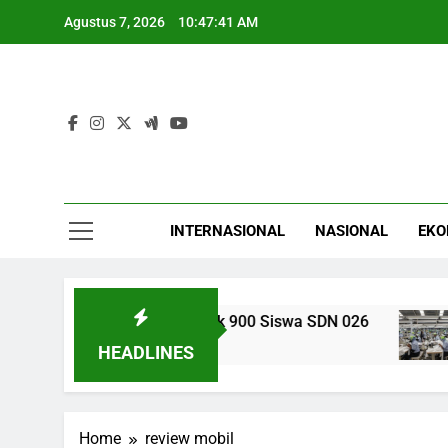
Skip
Agustus 7, 2026
10:47:41 AM
to
content
INTERNASIONAL
NASIONAL
EKO
n Hak Pendidikan untuk 900 Siswa SDN 026
I
4 
HEADLINES
Home
review mobil