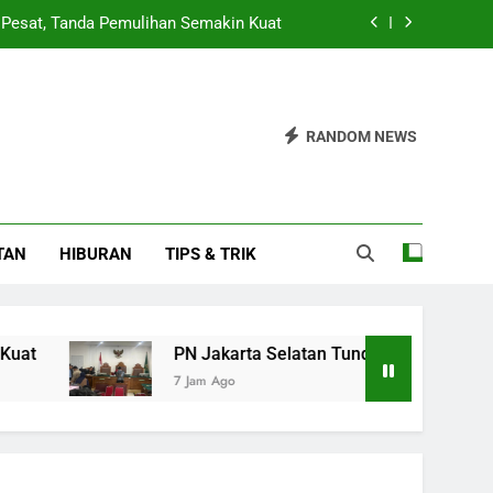
 Pesat, Tanda Pemulihan Semakin Kuat
peradilan Roy Suryo Hingga 14 Agustus
PEDNAS untuk Kembangkan Ekraf Desa
RANDOM NEWS
k Pendidikan untuk 900 Siswa SDN 026
 Pesat, Tanda Pemulihan Semakin Kuat
TAN
HIBURAN
TIPS & TRIK
peradilan Roy Suryo Hingga 14 Agustus
PEDNAS untuk Kembangkan Ekraf Desa
PN Jakarta Selatan Tunda Praperadilan Roy Sur
7 Jam Ago