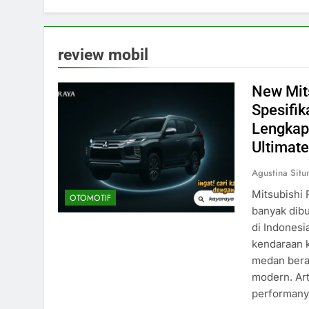
review mobil
New Mit
Spesifik
Lengkap
Ultimate
Agustina Sit
Mitsubishi 
OTOMOTIF
banyak dibu
di Indonesi
kendaraan 
medan bera
modern. Art
performanya