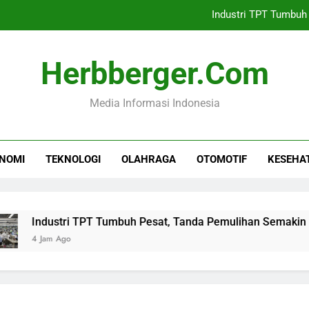
Industri TPT Tumbuh
PN Jakarta Selatan Tunda Pra
Herbberger.com
Sinergi Kemenekraf dan AB
Media Informasi Indonesia
Farhan Pertahankan Ha
Industri TPT Tumbuh
NOMI
TEKNOLOGI
OLAHRAGA
OTOMOTIF
KESEHA
PN Jakarta Selatan Tunda Pra
Sinergi Kemenekraf dan AB
ndustri TPT Tumbuh Pesat, Tanda Pemulihan Semakin Kuat
Jam Ago