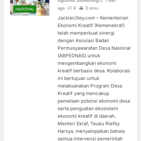
Agustina Situmorang
1 hari
ago
0
2 mins
NASIONAL
Jackiecilley.com – Kementerian
Ekonomi Kreatif (Kemenekraf)
telah memperkuat sinergi
dengan Asosiasi Badan
Permusyawaratan Desa Nasional
(ABPEDNAS) untuk
mengembangkan ekonomi
kreatif berbasis desa. Kolaborasi
ini bertujuan untuk
melaksanakan Program Desa
Kreatif yang mencakup
pemetaan potensi ekonomi desa
serta penguatan ekosistem
ekonomi kreatif di daerah.
Menteri Ekraf, Teuku Riefky
Harsya, menyampaikan bahwa
semua intervensi pemerintah