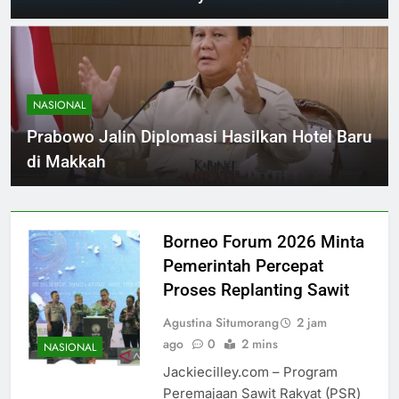
NASIONAL
Prabowo Jalin Diplomasi Hasilkan Hotel Baru
di Makkah
Borneo Forum 2026 Minta
Pemerintah Percepat
Proses Replanting Sawit
Agustina Situmorang
2 jam
ago
0
2 mins
NASIONAL
Jackiecilley.com – Program
Peremajaan Sawit Rakyat (PSR)