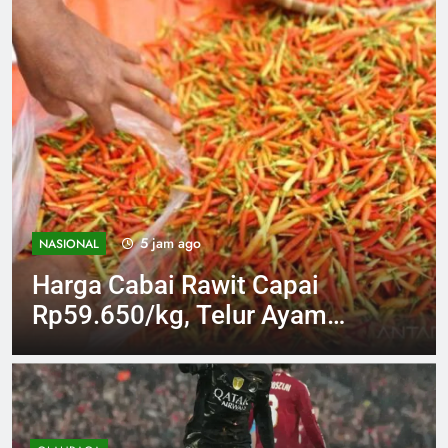
7 jam ago
NASIONAL
TRUMP KEMBALI
TERANCAM PECAT
GUBERNUR THE FED LISA
COOK