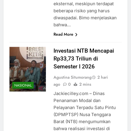
eksternal, meskipun terdapat
beberapa risiko yang harus
diwaspadai. Bimo menjelaskan
bahwa…
Read More
Investasi NTB Mencapai
Rp33,73 Triliun di
Semester I 2026
Agustina Situmorang
2 hari
ago
0
2 mins
NASIONAL
Jackiecilley.com – Dinas
Penanaman Modal dan
Pelayanan Terpadu Satu Pintu
(DPMPTSP) Nusa Tenggara
Barat (NTB) mengumumkan
bahwa realisasi investasi di